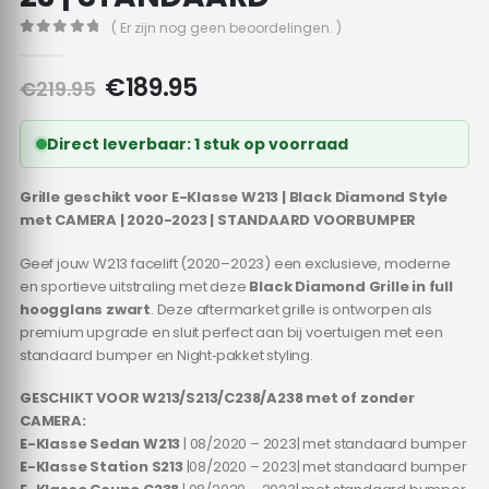
( Er zijn nog geen beoordelingen. )
0
out of 5
Oorspronkelijke
Huidige
€
189.95
€
219.95
prijs
prijs
was:
is:
Direct leverbaar: 1 stuk op voorraad
€219.95.
€189.95.
Grille geschikt voor E-Klasse W213 | Black Diamond Style
met CAMERA | 2020-2023 | STANDAARD VOORBUMPER
Geef jouw W213 facelift (2020–2023) een exclusieve, moderne
en sportieve uitstraling met deze
Black Diamond Grille in full
hoogglans zwart
. Deze aftermarket grille is ontworpen als
premium upgrade en sluit perfect aan bij voertuigen met een
standaard bumper en Night‑pakket styling.
GESCHIKT VOOR W213/S213/C238/A238 met of zonder
CAMERA:
E-Klasse Sedan W213
| 08/2020 – 2023| met standaard bumper
E-Klasse Station S213
|08/2020 – 2023| met standaard bumper