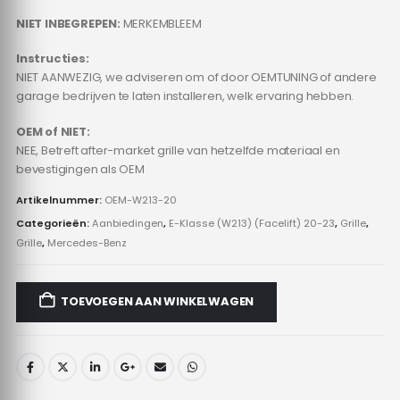
NIET INBEGREPEN:
MERKEMBLEEM
Instructies:
NIET AANWEZIG, we adviseren om of door OEMTUNING of andere
garage bedrijven te laten installeren, welk ervaring hebben.
OEM of NIET:
NEE, Betreft after-market grille van hetzelfde materiaal en
bevestigingen als OEM
Artikelnummer:
OEM-W213-20
Categorieën:
Aanbiedingen
,
E-Klasse (W213) (Facelift) 20-23
,
Grille
,
Grille
,
Mercedes-Benz
TOEVOEGEN AAN WINKELWAGEN