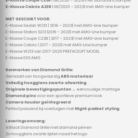
E-Klasse Coupe C238
| 08/2020 – 2023| met standaard bumper
E-Klasse Cabrio A238
| 08/2020 – 2023| met AMG-Line bumper
NIET GESCHIKT VOOR:
E-Klasse Sedan W213 | 2016 – 2023| met AMG-Line bumper
E-Klasse Station S213 |2016 – 2023| met AMG-Line bumper
E-Klasse Coupe C238 | 2017 – 2023| met AMG-Line bumper
E-Klasse Cabrio | 2017 – 2023| met AMG-Line bumper
E-Klasse W213 van 2017-2020 PREFACELIFT MODEL.
E-Klasse E63 AMG
Kenmerken van Diamond Grille:
Gemaakt van hoogwaardig
ABS‑materiaal
Volledig hoogglans zwarte afwerking
Originele bevestigingspunten
→ eenvoudige montage
Diamond‑pins
voor een sportieve premium look
Camera‑houder geïntegreerd
Perfect passend bij voertuigen met
Night‑pakket styling
Leveringsomvang:
1x Black Diamond Grille met diamond‑pinnen
2x Hoogglans zwarte lijsten naast het logo