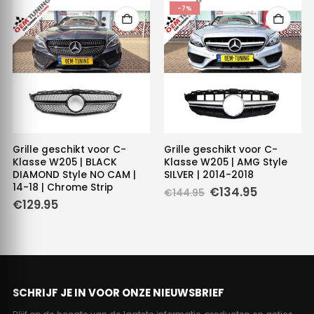
-7%
Grille geschikt voor C-
Grille geschikt voor C-
Klasse W205 | BLACK
Klasse W205 | AMG Style
DIAMOND Style NO CAM |
SILVER | 2014-2018
14-18 | Chrome Strip
Oorspronkelijke
Huidige
€
134.95
€
144.95
prijs
prijs
e
e
€
129.95
was:
is:
€144.95.
€134.95.
.
SCHRIJF JE IN VOOR ONZE NIEUWSBRIEF