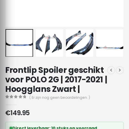
Frontlip Spoiler geschikt
voor POLO 2G | 2017-2021 |
Hoogglans Zwart |
( Er zijn nog geen beoordelingen. )
0
out of 5
€
149.95
Direct leverbaar: 10 stuks op voorraad