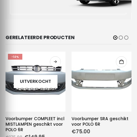
GERELATEERDE PRODUCTEN
-14%
UITVERKOCHT
Voorbumper COMPLEET incl
Voorbumper SRA geschikt
MISTLAMPEN geschikt voor
voor POLO 6R
POLO 6R
€
75.00
Oorspronkelijke
Huidige