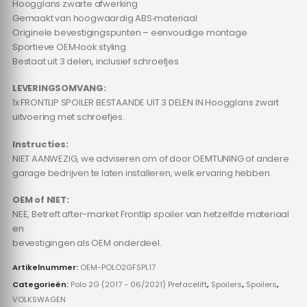
Hoogglans zwarte afwerking
Gemaakt van hoogwaardig ABS‑materiaal
Originele bevestigingspunten – eenvoudige montage
Sportieve OEM‑look styling
Bestaat uit 3 delen, inclusief schroefjes
LEVERINGSOMVANG:
1x FRONTLIP SPOILER BESTAANDE UIT 3 DELEN IN Hoogglans zwart
uitvoering met schroefjes.
Instructies:
NIET AANWEZIG, we adviseren om of door OEMTUNING of andere
garage bedrijven te laten installeren, welk ervaring hebben.
OEM of NIET:
NEE, Betreft after-market Frontlip spoiler van hetzelfde materiaal
en
bevestigingen als OEM onderdeel.
Artikelnummer:
OEM-POLO2GFSPL17
Categorieën:
Polo 2G (2017 - 06/2021) Prefacelift
,
Spoilers
,
Spoilers
,
VOLKSWAGEN