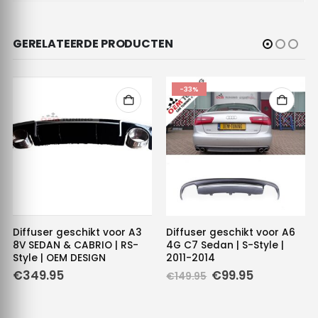
GERELATEERDE PRODUCTEN
-33%
Diffuser geschikt voor A3
Diffuser geschikt voor A6
8V SEDAN & CABRIO | RS-
4G C7 Sedan | S-Style |
Style | OEM DESIGN
2011-2014
Oorspronkelijke
Huidige
€
349.95
€
99.95
€
149.95
prijs
prijs
was:
is:
€149.95.
€99.95.