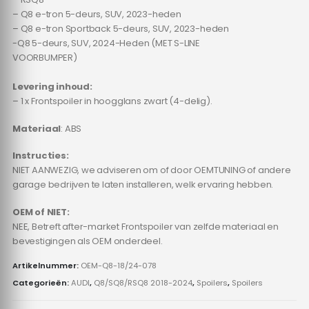
– Q8 e-tron 5-deurs, SUV, 2023-heden
– Q8 e-tron Sportback 5-deurs, SUV, 2023-heden
-Q8 5-deurs, SUV, 2024-Heden (MET S-LINE
VOORBUMPER)
Levering inhoud:
– 1 x Frontspoiler in hoogglans zwart (4-delig).
Materiaal
: ABS
Instructies:
NIET AANWEZIG, we adviseren om of door OEMTUNING of andere
garage bedrijven te laten installeren, welk ervaring hebben.
OEM of NIET:
NEE, Betreft after-market Frontspoiler van zelfde materiaal en
bevestigingen als OEM onderdeel.
Artikelnummer:
OEM-Q8-18/24-078
Categorieën:
AUDI
,
Q8/SQ8/RSQ8 2018-2024
,
Spoilers
,
Spoilers