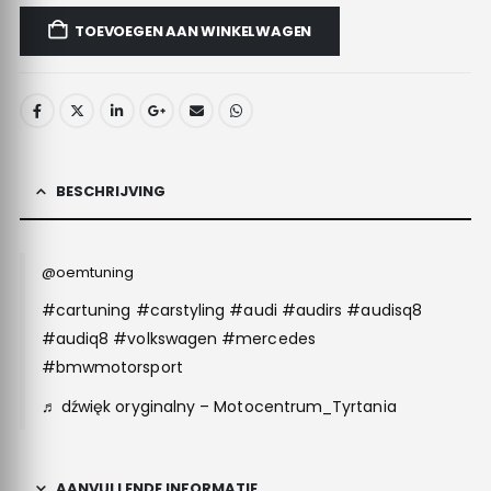
TOEVOEGEN AAN WINKELWAGEN
BESCHRIJVING
@oemtuning
#cartuning
#carstyling
#audi
#audirs
#audisq8
#audiq8
#volkswagen
#mercedes
#bmwmotorsport
♬ dźwięk oryginalny – Motocentrum_Tyrtania
AANVULLENDE INFORMATIE