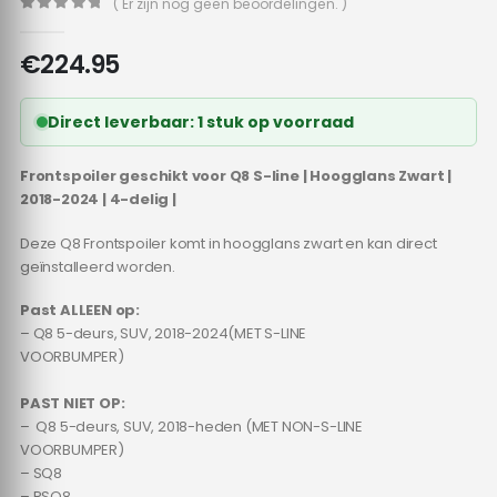
( Er zijn nog geen beoordelingen. )
0
out of 5
€
224.95
Direct leverbaar: 1 stuk op voorraad
Frontspoiler geschikt voor Q8 S-line | Hoogglans Zwart |
2018-2024 | 4-delig |
Deze Q8 Frontspoiler komt in hoogglans zwart en kan direct
geïnstalleerd worden.
Past ALLEEN op:
– Q8 5-deurs, SUV, 2018-2024(MET S-LINE
VOORBUMPER)
PAST NIET OP:
– Q8 5-deurs, SUV, 2018-heden (MET NON-S-LINE
VOORBUMPER)
– SQ8
– RSQ8