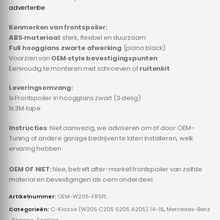
advertentie
Kenmerken van frontspoiler:
ABS‑materiaal
: sterk, flexibel en duurzaam
Full hoogglans zwarte afwerking
(piano black)
Voorzien van
OEM‑style bevestigingspunten
Eenvoudig te monteren met schroeven of
ruitenkit
Leveringsomvang:
1x Frontspoiler in hoogglans zwart (3‑delig)
1x 3M‑tape
Instructies
: Niet aanwezig, we adviseren om of door OEM-
Tuning of andere garage bedrijven te laten installeren, welk
ervaring hebben.
OEM OF NIET:
Nee, betreft after-market frontspoiler van zelfde
material en bevestigingen als oem onderdeel.
Artikelnummer:
OEM-W205-FRSPL
Categorieën:
C-Klasse (W205 C205 S205 A205) 14-18
,
Mercedes-Benz
,
Spoilers
,
Spoilers