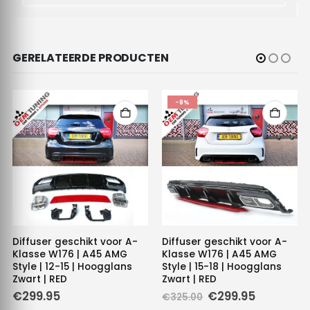
GERELATEERDE PRODUCTEN
-8%
Diffuser geschikt voor A-
Diffuser geschikt voor A-
Klasse W176 | A45 AMG
Klasse W176 | A45 AMG
Style | 12-15 | Hoogglans
Style | 15-18 | Hoogglans
Zwart | RED
Zwart | RED
Oorspronkelijke
Huidige
€
299.95
€
299.95
€
325.00
prijs
prijs