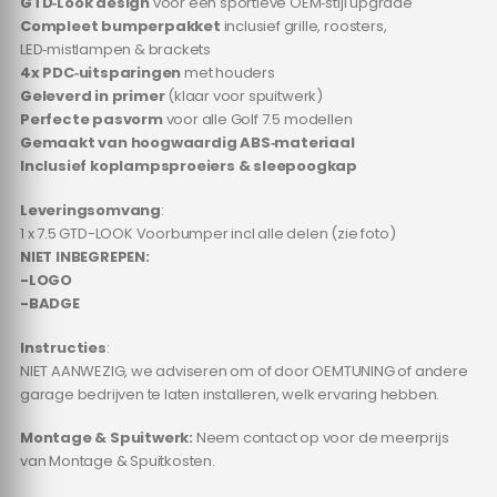
GTD‑Look design
voor een sportieve OEM‑stijl upgrade
Compleet bumperpakket
inclusief grille, roosters,
LED‑mistlampen & brackets
4x PDC‑uitsparingen
met houders
Geleverd in primer
(klaar voor spuitwerk)
Perfecte pasvorm
voor alle Golf 7.5 modellen
Gemaakt van hoogwaardig ABS‑materiaal
Inclusief koplampsproeiers & sleepoogkap
Leveringsomvang
:
1 x 7.5 GTD-LOOK Voorbumper incl alle delen (zie foto)
NIET INBEGREPEN:
-LOGO
-BADGE
Instructies
:
NIET AANWEZIG, we adviseren om of door OEMTUNING of andere
garage bedrijven te laten installeren, welk ervaring hebben.
Montage & Spuitwerk:
Neem contact op voor de meerprijs
van Montage & Spuitkosten.