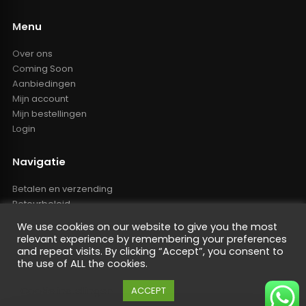
Menu
Over ons
Coming Soon
Aanbiedingen
Mijn account
Mijn bestellingen
Login
Navigatie
Betalen en verzending
Retourbeleid
Klachten
We use cookies on our website to give you the most
Algemene voorwaarden
relevant experience by remembering your preferences
Resellers inlog
and repeat visits. By clicking “Accept”, you consent to
the use of ALL the cookies.
Reseller worden
Privacy Policy
Cookie instellingen
ACCEPT
Powered by Nano Web