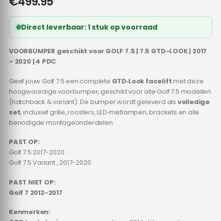
€
499.95
Direct leverbaar: 1 stuk op voorraad
VOORBUMPER geschikt voor GOLF 7.5 | 7.5 GTD-LOOK | 2017
– 2020 | 4 PDC
Geef jouw Golf 7.5 een complete
GTD‑Look facelift
met deze
hoogwaardige voorbumper, geschikt voor alle Golf 7.5 modellen
(hatchback & variant). De bumper wordt geleverd als
volledige
set
, inclusief grille, roosters, LED‑mistlampen, brackets en alle
benodigde montageonderdelen.
PAST OP:
Golf 7.5 2017-2020
Golf 7.5 Variant , 2017-2020
PAST NIET OP:
Golf 7 2012-2017
Kenmerken: