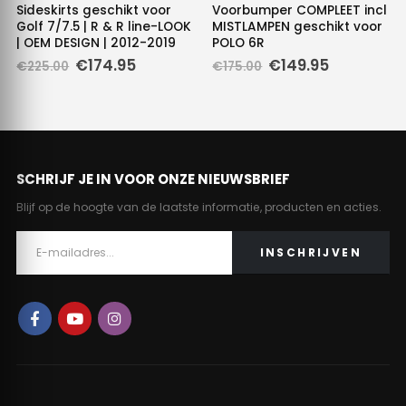
Sideskirts geschikt voor
Voorbumper COMPLEET incl
Golf 7/7.5 | R & R line-LOOK
MISTLAMPEN geschikt voor
| OEM DESIGN | 2012-2019
POLO 6R
Oorspronkelijke
Huidige
Oorspronkelijke
Huidige
€
174.95
€
149.95
€
225.00
€
175.00
prijs
prijs
prijs
prijs
was:
is:
was:
is:
€225.00.
€174.95.
€175.00.
€149.95.
SCHRIJF JE IN VOOR ONZE NIEUWSBRIEF
Blijf op de hoogte van de laatste informatie, producten en acties.