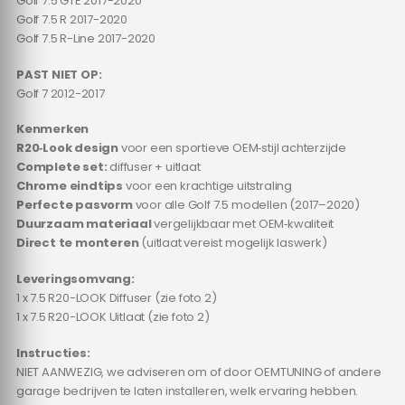
Golf 7.5 GTE 2017-2020
Golf 7.5 R 2017-2020
Golf 7.5 R-Line 2017-2020
PAST NIET OP:
Golf 7 2012-2017
Kenmerken
R20‑Look design
voor een sportieve OEM‑stijl achterzijde
Complete set:
diffuser + uitlaat
Chrome eindtips
voor een krachtige uitstraling
Perfecte pasvorm
voor alle Golf 7.5 modellen (2017–2020)
Duurzaam materiaal
vergelijkbaar met OEM‑kwaliteit
Direct te monteren
(uitlaat vereist mogelijk laswerk)
Leveringsomvang:
1 x 7.5 R20-LOOK Diffuser (zie foto 2)
1 x 7.5 R20-LOOK Uitlaat (zie foto 2)
Instructies:
NIET AANWEZIG, we adviseren om of door OEMTUNING of andere
garage bedrijven te laten installeren, welk ervaring hebben.