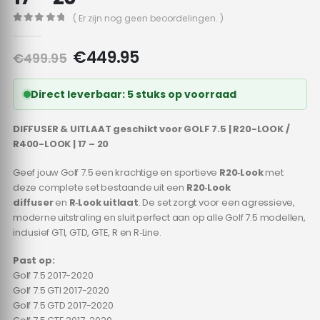
( Er zijn nog geen beoordelingen. )
0
out of 5
Oorspronkelijke
Huidige
€
449.95
€
499.95
prijs
prijs
was:
is:
Direct leverbaar: 5 stuks op voorraad
€499.95.
€449.95.
DIFFUSER & UITLAAT geschikt voor GOLF 7.5 | R20-LOOK /
R400-LOOK | 17 – 20
Geef jouw Golf 7.5 een krachtige en sportieve
R20‑Look
met
deze complete set bestaande uit een
R20‑Look
diffuser
en
R‑Look uitlaat
. De set zorgt voor een agressieve,
moderne uitstraling en sluit perfect aan op alle Golf 7.5 modellen,
inclusief GTI, GTD, GTE, R en R‑Line.
Past op:
Golf 7.5 2017-2020
Golf 7.5 GTI 2017-2020
Golf 7.5 GTD 2017-2020