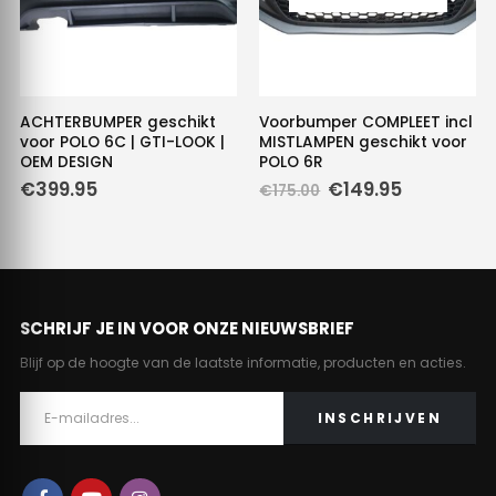
ACHTERBUMPER geschikt
Voorbumper COMPLEET incl
voor POLO 6C | GTI-LOOK |
MISTLAMPEN geschikt voor
OEM DESIGN
POLO 6R
Oorspronkelijke
Huidige
€
399.95
€
149.95
€
175.00
prijs
prijs
was:
is:
€175.00.
€149.95.
SCHRIJF JE IN VOOR ONZE NIEUWSBRIEF
Blijf op de hoogte van de laatste informatie, producten en acties.