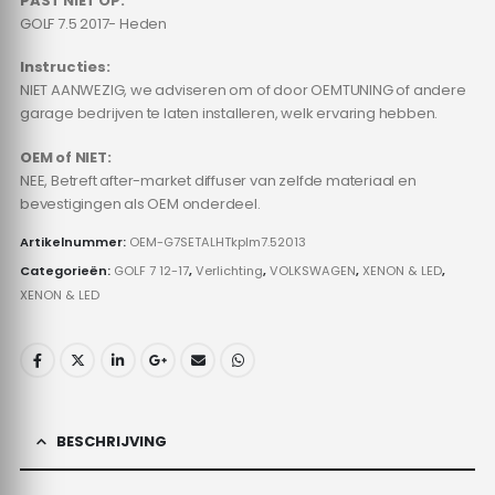
PAST NIET OP:
GOLF 7.5 2017- Heden
Instructies:
NIET AANWEZIG, we adviseren om of door OEMTUNING of andere
garage bedrijven te laten installeren, welk ervaring hebben.
OEM of NIET:
NEE, Betreft after-market diffuser van zelfde materiaal en
bevestigingen als OEM onderdeel.
Artikelnummer:
OEM-G7SETALHTkplm7.52013
Categorieën:
GOLF 7 12-17
,
Verlichting
,
VOLKSWAGEN
,
XENON & LED
,
XENON & LED
BESCHRIJVING