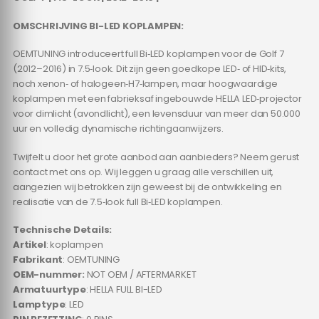
OMSCHRIJVING BI-LED KOPLAMPEN:
OEMTUNING introduceert full Bi‑LED koplampen voor de Golf 7
(2012–2016) in 7.5‑look. Dit zijn geen goedkope LED‑ of HID‑kits,
noch xenon‑ of halogeen‑H7‑lampen, maar hoogwaardige
koplampen met een fabrieksaf ingebouwde HELLA LED‑projector
voor dimlicht (avondlicht), een levensduur van meer dan 50.000
uur en volledig dynamische richtingaanwijzers.
Twijfelt u door het grote aanbod aan aanbieders? Neem gerust
contact met ons op. Wij leggen u graag alle verschillen uit,
aangezien wij betrokken zijn geweest bij de ontwikkeling en
realisatie van de 7.5‑look full Bi‑LED koplampen.
Technische Details:
Artikel
: koplampen
Fabrikant
: OEMTUNING
OEM-nummer:
NOT OEM / AFTERMARKET
Armatuurtype
: HELLA FULL BI-LED
Lamptype
: LED