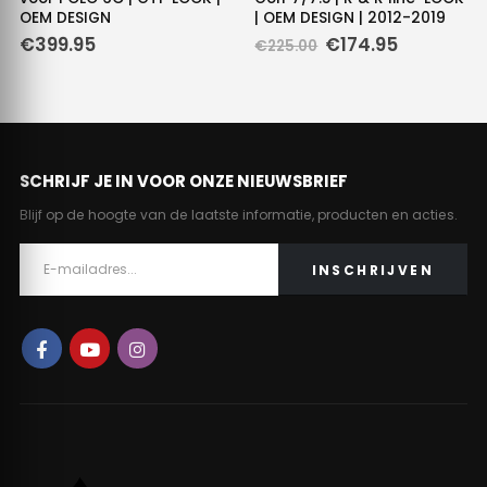
OEM DESIGN
| OEM DESIGN | 2012-2019
e
Oorspronkelijke
Huidige
€
399.95
€
174.95
€
225.00
prijs
prijs
was:
is:
.
€225.00.
€174.95.
SCHRIJF JE IN VOOR ONZE NIEUWSBRIEF
Blijf op de hoogte van de laatste informatie, producten en acties.