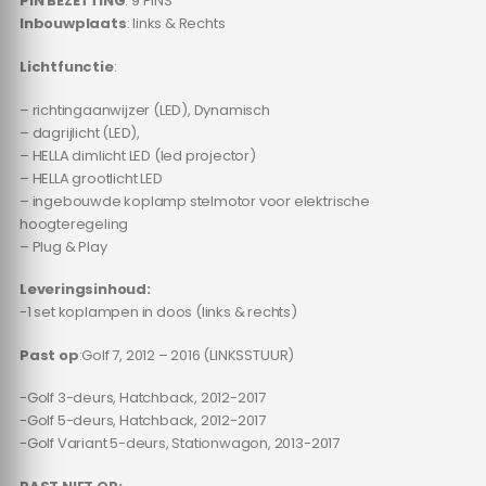
PIN BEZETTING
: 9 PINS
Inbouwplaats
: links & Rechts
Lichtfunctie
:
– richtingaanwijzer (LED), Dynamisch
– dagrijlicht (LED),
– HELLA dimlicht LED (led projector)
– HELLA grootlicht LED
– ingebouwde koplamp stelmotor voor elektrische
hoogteregeling
– Plug & Play
Leveringsinhoud:
-1 set koplampen in doos (links & rechts)
Past op
:Golf 7, 2012 – 2016 (LINKSSTUUR)
-Golf 3-deurs, Hatchback, 2012-2017
-Golf 5-deurs, Hatchback, 2012-2017
-Golf Variant 5-deurs, Stationwagon, 2013-2017