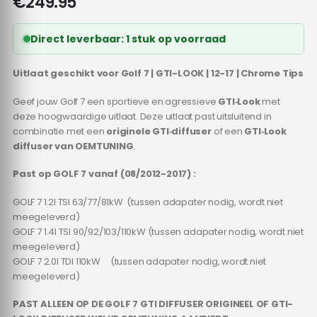
€
249.95
Direct leverbaar: 1 stuk op voorraad
Uitlaat geschikt voor Golf 7 | GTI-LOOK | 12-17 | Chrome Tips
Geef jouw Golf 7 een sportieve en agressieve
GTI‑Look
met
deze hoogwaardige uitlaat. Deze uitlaat past uitsluitend in
combinatie met een
originele GTI‑diffuser
of een
GTI‑Look
diffuser van OEMTUNING
.
Past op GOLF 7 vanaf (08/2012-2017) :
GOLF 7 1.2l TSI 63/77/81kW (tussen adapater nodig, wordt niet
meegeleverd)
GOLF 7 1.4l TSI 90/92/103/110kW (tussen adapater nodig, wordt niet
meegeleverd)
GOLF 7 2.0l TDI 110kW (tussen adapater nodig, wordt niet
meegeleverd)
PAST ALLEEN OP DE GOLF 7 GTI DIFFUSER ORIGINEEL OF GTI-