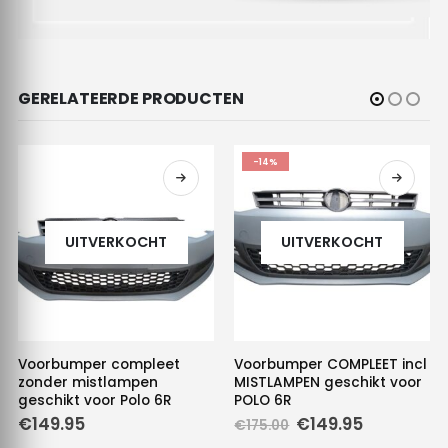
GERELATEERDE PRODUCTEN
-14%
UITVERKOCHT
UITVERKOCHT
Voorbumper compleet
Voorbumper COMPLEET incl
zonder mistlampen
MISTLAMPEN geschikt voor
geschikt voor Polo 6R
POLO 6R
Oorspronkelijke
Huidige
€
149.95
€
149.95
€
175.00
prijs
prijs