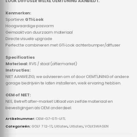
LOOK DIFFUSER WELKE OEMTUNING AANBIEDT.
Kenmerken:
Sportieve
GTI‑Look
Hoogwaardige pasvorm
Gemaakt van duurzaam materiaal
Directe visuele upgrade
Perfect te combineren met GTI‑Look achterbumper/diffuser
Specificaties
Materiaal:
RVS / staal (aftermarket)
Instructies:
NIET AANWEZIG, we adviseren om of door OEMTUNING of andere
garage bedrijven te laten installeren, welk ervaring hebben.
OEM of NIET:
NEE, Betreft after-market Uitlaat van zelfde materiaal en
bevestigingen als OEM onderdeel.
Artikelnummer:
OEM-G7-GTI-UITL
Categorieën:
GOLF 7 12-17
,
Uitlaten
,
Uitlaten
,
VOLKSWAGEN