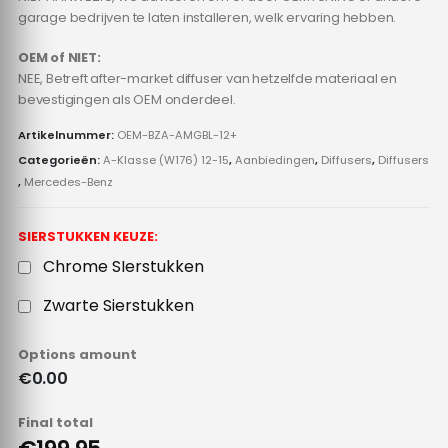
garage bedrijven te laten installeren, welk ervaring hebben.
OEM of NIET:
NEE, Betreft after-market diffuser van hetzelfde materiaal en
bevestigingen als OEM onderdeel.
Artikelnummer:
OEM-BZA-AMGBL-12+
Categorieën:
A-Klasse (W176) 12-15
,
Aanbiedingen
,
Diffusers
,
Diffusers
,
Mercedes-Benz
SIERSTUKKEN KEUZE:
Chrome SIerstukken
Zwarte Sierstukken
Options amount
€0.00
Final total