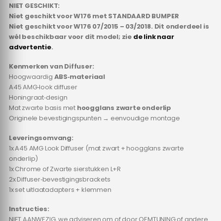
NIET GESCHIKT:
Niet geschikt voor W176 met STANDAARD BUMPER
Niet geschikt voor W176 07/2015 – 03/2018. Dit onderdeel is
wél beschikbaar voor dit model; zie
de link naar
advertentie
.
Kenmerken van Diffuser:
Hoogwaardig
ABS‑materiaal
A45 AMG‑look diffuser
Honingraat‑design
Mat zwarte basis met
hoogglans zwarte onderlip
Originele bevestigingspunten → eenvoudige montage
Leveringsomvang:
1x A45 AMG Look Diffuser (mat zwart + hoogglans zwarte
onderlip)
1x Chrome of Zwarte sierstukken L+R
2x Diffuser‑bevestigingsbrackets
1x set uitlaatadapters + klemmen
Instructies:
NIET AANWEZIG, we adviseren om of door OEMTUNING of andere