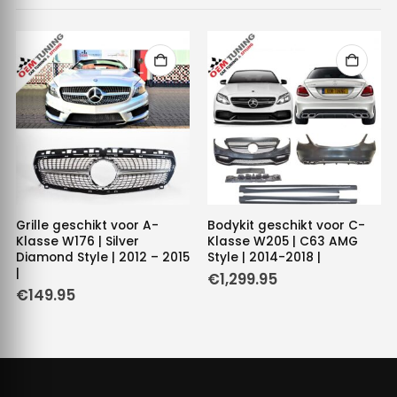
Grille geschikt voor A-
Bodykit geschikt voor C-
Klasse W176 | Silver
Klasse W205 | C63 AMG
Diamond Style | 2012 – 2015
Style | 2014-2018 |
|
€
1,299.95
e
e
€
149.95
.