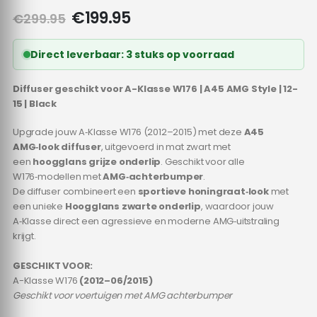
Oorspronkelijke
Huidige
€
199.95
€
299.95
prijs
prijs
was:
is:
Direct leverbaar: 3 stuks op voorraad
€299.95.
€199.95.
Diffuser geschikt voor A-Klasse W176 | A45 AMG Style | 12-
15 | Black
Upgrade jouw A‑Klasse W176 (2012–2015) met deze
A45
AMG‑look diffuser
, uitgevoerd in mat zwart met
een
hoogglans grijze onderlip
. Geschikt voor alle
W176‑modellen met
AMG‑achterbumper
.
De diffuser combineert een
sportieve honingraat‑look
met
een unieke
Hoogglans zwarte onderlip
, waardoor jouw
A‑Klasse direct een agressieve en moderne AMG‑uitstraling
krijgt.
GESCHIKT VOOR:
A-Klasse W176
(2012–06/2015)
Geschikt voor voertuigen met AMG achterbumper