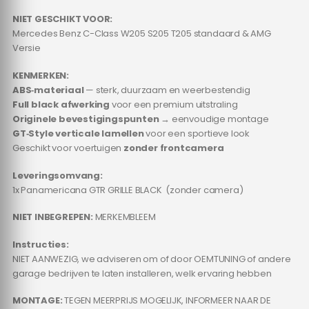
NIET GESCHIKT VOOR:
Mercedes Benz C-Class W205 S205 T205 standaard & AMG
Versie
KENMERKEN:
ABS‑materiaal
— sterk, duurzaam en weerbestendig
Full black afwerking
voor een premium uitstraling
Originele bevestigingspunten
→ eenvoudige montage
GT‑Style verticale lamellen
voor een sportieve look
Geschikt voor voertuigen
zonder frontcamera
Leveringsomvang:
1x Panamericana GTR GRILLE BLACK (zonder camera)
NIET INBEGREPEN:
MERKEMBLEEM
Instructies:
NIET AANWEZIG, we adviseren om of door OEMTUNING of andere
garage bedrijven te laten installeren, welk ervaring hebben
MONTAGE:
TEGEN MEERPRIJS MOGELIJK, INFORMEER NAAR DE