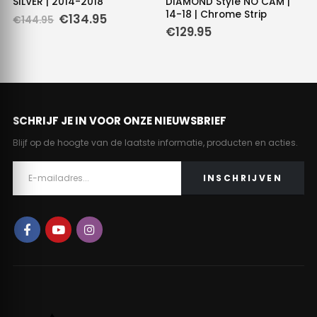
SILVER | 2014-2018
DIAMOND Style NO CAM |
14-18 | Chrome Strip
Oorspronkelijke
Huidige
€
134.95
€
144.95
prijs
prijs
e
e
€
129.95
was:
is:
€144.95.
€134.95.
.
SCHRIJF JE IN VOOR ONZE NIEUWSBRIEF
Blijf op de hoogte van de laatste informatie, producten en acties.