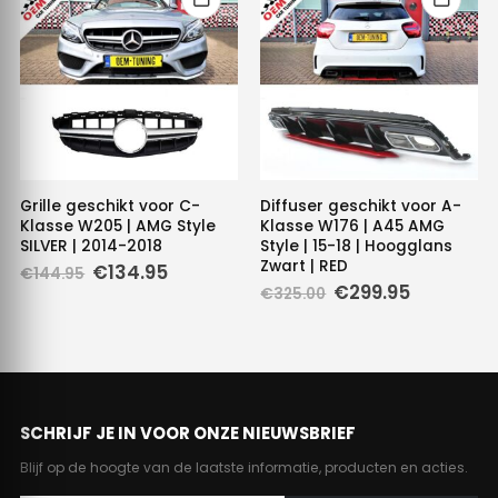
Grille geschikt voor C-
Diffuser geschikt voor A-
Klasse W205 | AMG Style
Klasse W176 | A45 AMG
SILVER | 2014-2018
Style | 15-18 | Hoogglans
Zwart | RED
Oorspronkelijke
Huidige
€
134.95
€
144.95
prijs
prijs
Oorspronkelijke
Huidige
€
299.95
€
325.00
was:
is:
prijs
prijs
€144.95.
€134.95.
was:
is:
€325.00.
€299.95.
SCHRIJF JE IN VOOR ONZE NIEUWSBRIEF
Blijf op de hoogte van de laatste informatie, producten en acties.