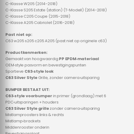
C-Klasse W205 (2014-2018)
C-Klasse S205 Estate (station) (T-Modell) (2014-2018)
C-Klasse C205 Coupe (2015-2018)
C-Klasse A205 Cabriolet (2016-2018)
Past niet op:
C63 w205 s205 c205 A205 (past niet op originele c63)
Productkenmerken:
Gemaakt van hoogwaardig
PP EPDM‑materiaal
OEM‑style pasvorm en bevestigingspunten
Sportieve
C63‑style look
C63 Silver Style
Grille, zonder camera‑uitsparing
BUMPER BESTAAT UIT:
C63‑style voorbumper
in primer (grondlaag) met 6
PDC‑uitsparingen + houders
C63 Silver Style grille
zonder camera‑uitsparing
Mistlamproosters links & rechts
Mistlamp‑brackets
Middenrooster onderin
Bevestigingsplaat