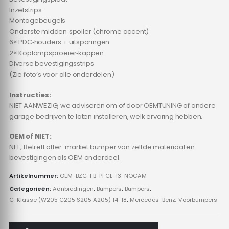
Inzetstrips
Montagebeugels
Onderste midden‑spoiler (chrome accent)
6× PDC‑houders + uitsparingen
2× Koplampsproeier‑kappen
Diverse bevestigingsstrips
(Zie foto’s voor alle onderdelen)
Instructies:
NIET AANWEZIG, we adviseren om of door OEMTUNING of andere
garage bedrijven te laten installeren, welk ervaring hebben.
OEM of NIET:
NEE, Betreft after-market bumper van zelfde materiaal en
bevestigingen als OEM onderdeel.
Artikelnummer:
OEM-BZC-FB-PFCL-13-NOCAM
Categorieën:
Aanbiedingen
,
Bumpers
,
Bumpers
,
C-Klasse (W205 C205 S205 A205) 14-18
,
Mercedes-Benz
,
Voorbumpers