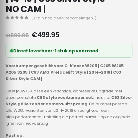
NO CAM |
( Er zijn nog geen beoordelingen. )
0
out of 5
Oorspronkelijke
Huidige
€
499.95
€
599.95
prijs
prijs
was:
is:
Direct leverbaar: 1 stuk op voorraad
€599.95.
€499.95.
Voorbumper geschikt voor C-Klasse W205 | C205 W205
A205 S205 | C63 AMG Prefacelift Style | 2014-2018 | C63
Silver Style CAM |
Geef jouw C‑Klasse een krachtige, agressieve upgrade met
deze complete
C63‑style voorbumper set
, inclusief
C63 Silver
Style
grille zonder camera‑uitsparing
. De bumper past op
alle W205‑varianten van 2014–2018 en zorgt voor een
high‑performance uitstraling die perfect aansluit op de originele
lijnen van het voertuig.
Past op: