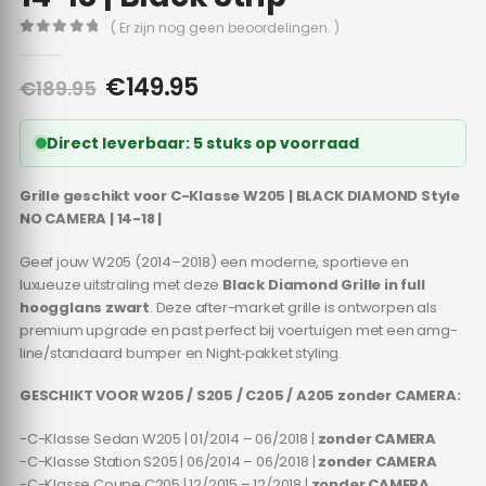
( Er zijn nog geen beoordelingen. )
0
out of 5
Oorspronkelijke
Huidige
€
149.95
€
189.95
prijs
prijs
was:
is:
Direct leverbaar: 5 stuks op voorraad
€189.95.
€149.95.
Grille geschikt voor C-Klasse W205 | BLACK DIAMOND Style
NO CAMERA | 14-18 |
Geef jouw W205 (2014–2018) een moderne, sportieve en
luxueuze uitstraling met deze
Black Diamond Grille in full
hoogglans zwart
. Deze after-market grille is ontworpen als
premium upgrade en past perfect bij voertuigen met een amg-
line/standaard bumper en Night‑pakket styling.
GESCHIKT VOOR W205 / S205 / C205 / A205 zonder CAMERA:
-C-Klasse Sedan W205 | 01/2014 – 06/2018 |
zonder CAMERA
-C-Klasse Station S205 | 06/2014 – 06/2018 |
zonder CAMERA
-C-Klasse Coupe C205 | 12/2015 – 12/2018 |
zonder CAMERA