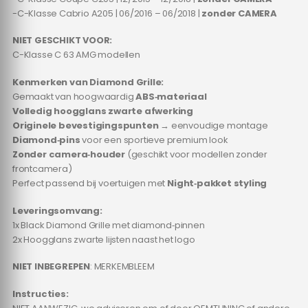
-C-Klasse Cabrio A205 | 06/2016 – 06/2018 |
zonder CAMERA
NIET GESCHIKT VOOR:
C-Klasse C 63 AMG modellen
Kenmerken van Diamond Grille:
Gemaakt van hoogwaardig
ABS‑materiaal
Volledig hoogglans zwarte afwerking
Originele bevestigingspunten
→ eenvoudige montage
Diamond‑pins
voor een sportieve premium look
Zonder camera‑houder
(geschikt voor modellen zonder
frontcamera)
Perfect passend bij voertuigen met
Night‑pakket styling
Leveringsomvang:
1x Black Diamond Grille met diamond‑pinnen
2x Hoogglans zwarte lijsten naast het logo
NIET INBEGREPEN
: MERKEMBLEEM
Instructies: