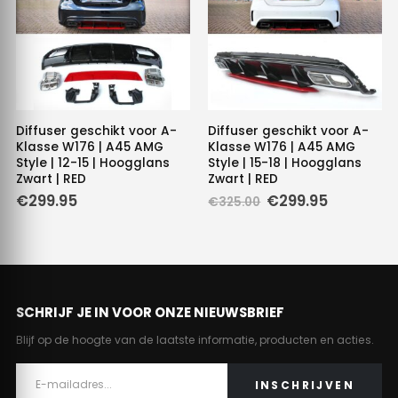
Diffuser geschikt voor A-
Diffuser geschikt voor A-
Klasse W176 | A45 AMG
Klasse W176 | A45 AMG
Style | 12-15 | Hoogglans
Style | 15-18 | Hoogglans
Zwart | RED
Zwart | RED
Oorspronkelijke
Huidige
€
299.95
€
299.95
€
325.00
prijs
prijs
was:
is:
€325.00.
€299.95.
SCHRIJF JE IN VOOR ONZE NIEUWSBRIEF
Blijf op de hoogte van de laatste informatie, producten en acties.