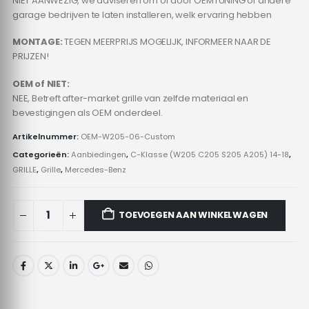
NIET AANWEZIG, we adviseren om of door OEMTUNING of andere
garage bedrijven te laten installeren, welk ervaring hebben
MONTAGE:
TEGEN MEERPRIJS MOGELIJK, INFORMEER NAAR DE
PRIJZEN!
OEM of NIET:
NEE, Betreft after-market grille van zelfde materiaal en
bevestigingen als OEM onderdeel.
Artikelnummer:
OEM-W205-06-Custom
Categorieën:
Aanbiedingen
,
C-Klasse (W205 C205 S205 A205) 14-18
,
GRILLE
,
Grille
,
Mercedes-Benz
TOEVOEGEN AAN WINKELWAGEN