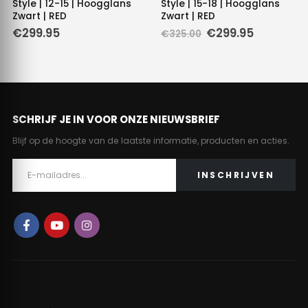
Style | 12-15 | Hoogglans
Style | 15-18 | Hoogglans
Zwart | RED
Zwart | RED
Oorspronkelijke
Huidige
€
299.95
€
299.95
€
325.00
prijs
prijs
was:
is:
€325.00.
€299.95.
SCHRIJF JE IN VOOR ONZE NIEUWSBRIEF
Blijf op de hoogte van de laatste informatie, producten en acties.