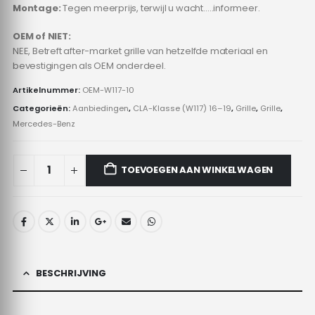
Montage:
Tegen meerprijs, terwijl u wacht…..informeer.
OEM of NIET:
NEE, Betreft after-market grille van hetzelfde materiaal en
bevestigingen als OEM onderdeel.
Artikelnummer:
OEM-W117-10
Categorieën:
Aanbiedingen
,
CLA-Klasse (W117) 16–19
,
Grille
,
Grille
,
Mercedes-Benz
TOEVOEGEN AAN WINKELWAGEN
BESCHRIJVING