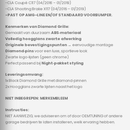
-CLA Coupé C117 (04/2016 – 01/2019)
-CLA Shooting Brake X117 (04/2016 – 01/2019)
-PAST OP AMG-LINE EN/OF STANDAARD VOORBUMPER.
Kenmerken van Diamond Grille:
Gemaakt van duurzaam
ABS‑materiaal
Volledig hoogglans zwarte afwerking
Originele bevestigingspunten
→ eenvoudige montage
Diamond‑pins
voor een luxe, sportieve look
Zwarte logo‑lijsten (geen chrome)
Perfect passend bij
Night‑pakket styling
Leveringsomvang:
1x Black Diamond Grille met diamond‑pinnen
2x Hoogglans zwarte lijsten naast het logo
NIET INBEGREPEN: MERKEMBLEEM
Instructies:
NIET AANWEZIG, we adviseren om of door OEMTUNING of andere
garage bedrijven te laten installeren, welk ervaring hebben.