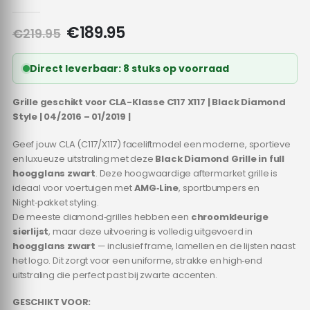
0
out of 5
Oorspronkelijke
Huidige
€
189.95
€
219.95
prijs
prijs
was:
is:
Direct leverbaar: 8 stuks op voorraad
€219.95.
€189.95.
Grille geschikt voor CLA-Klasse C117 X117 | Black Diamond
Style | 04/2016 – 01/2019 |
Geef jouw CLA (C117/X117) faceliftmodel een moderne, sportieve
en luxueuze uitstraling met deze
Black Diamond Grille in full
hoogglans zwart
. Deze hoogwaardige aftermarket grille is
ideaal voor voertuigen met
AMG‑Line
, sportbumpers en
Night‑pakket styling.
De meeste diamond‑grilles hebben een
chroomkleurige
sierlijst
, maar deze uitvoering is volledig uitgevoerd in
hoogglans zwart
— inclusief frame, lamellen en de lijsten naast
het logo. Dit zorgt voor een uniforme, strakke en high‑end
uitstraling die perfect past bij zwarte accenten.
GESCHIKT VOOR: