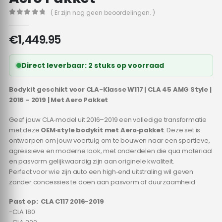
( Er zijn nog geen beoordelingen. )
0
out of 5
€
1,449.95
Direct leverbaar: 2 stuks op voorraad
Bodykit geschikt voor CLA-Klasse W117 | CLA 45 AMG Style |
2016 – 2019 | Met Aero Pakket
Geef jouw CLA‑model uit 2016–2019 een volledige transformatie
met deze
OEM‑style bodykit met Aero‑pakket
. Deze set is
ontworpen om jouw voertuig om te bouwen naar een sportieve,
agressieve en moderne look, met onderdelen die qua materiaal
en pasvorm gelijkwaardig zijn aan originele kwaliteit.
Perfect voor wie zijn auto een high‑end uitstraling wil geven
zonder concessies te doen aan pasvorm of duurzaamheid.
Past op: CLA C117 2016-2019
-CLA 180