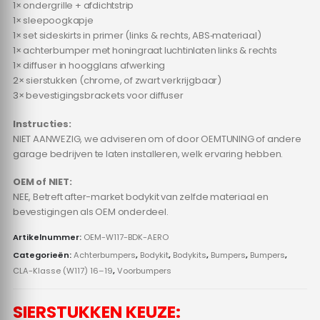
1× ondergrille + afdichtstrip
1× sleepoogkapje
1× set sideskirts in primer (links & rechts, ABS‑materiaal)
1× achterbumper met honingraat luchtinlaten links & rechts
1× diffuser in hoogglans afwerking
2× sierstukken (chrome, of zwart verkrijgbaar)
3× bevestigingsbrackets voor diffuser
Instructies:
NIET AANWEZIG, we adviseren om of door OEMTUNING of andere
garage bedrijven te laten installeren, welk ervaring hebben.
OEM of NIET:
NEE, Betreft after-market bodykit van zelfde materiaal en
bevestigingen als OEM onderdeel.
Artikelnummer:
OEM-W117-BDK-AERO
Categorieën:
Achterbumpers
,
Bodykit
,
Bodykits
,
Bumpers
,
Bumpers
,
CLA-Klasse (W117) 16–19
,
Voorbumpers
SIERSTUKKEN KEUZE: