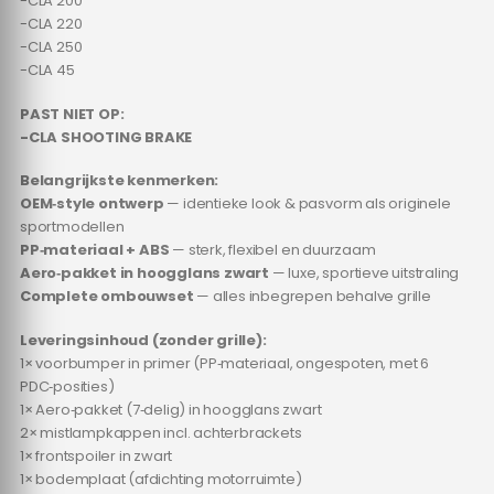
-CLA 200
-CLA 220
-CLA 250
-CLA 45
PAST NIET OP:
-CLA SHOOTING BRAKE
Belangrijkste kenmerken:
OEM‑style ontwerp
— identieke look & pasvorm als originele
sportmodellen
PP‑materiaal + ABS
— sterk, flexibel en duurzaam
Aero‑pakket in hoogglans zwart
— luxe, sportieve uitstraling
Complete ombouwset
— alles inbegrepen behalve grille
Leveringsinhoud (zonder grille):
1× voorbumper in primer (PP‑materiaal, ongespoten, met 6
PDC‑posities)
1× Aero‑pakket (7‑delig) in hoogglans zwart
2× mistlampkappen incl. achterbrackets
1× frontspoiler in zwart
1× bodemplaat (afdichting motorruimte)