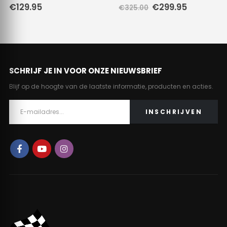
Oorspronkelijke
Huidige
€
129.95
€
299.95
€
325.00
prijs
prijs
was:
is:
€325.00.
€299.95.
SCHRIJF JE IN VOOR ONZE NIEUWSBRIEF
Blijf op de hoogte van de laatste informatie, producten en acties.