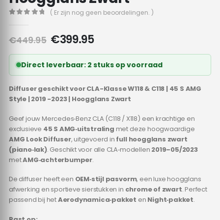
( Er zijn nog geen beoordelingen. )
0
out of 5
Oorspronkelijke
Huidige
€
399.95
€
449.95
prijs
prijs
was:
is:
Direct leverbaar: 2 stuks op voorraad
€449.95.
€399.95.
Diffuser geschikt voor CLA-Klasse W118 & C118 | 45 S AMG
Style | 2019 -2023 | Hoogglans Zwart
Geef jouw Mercedes‑Benz CLA (C118 / X118) een krachtige en
exclusieve
45 S AMG‑uitstraling
met deze hoogwaardige
AMG Look Diffuser
, uitgevoerd in
full hoogglans zwart
(piano‑lak)
. Geschikt voor alle CLA‑modellen
2019–05/2023
met
AMG‑achterbumper
.
De diffuser heeft een
OEM‑stijl pasvorm
, een luxe hoogglans
afwerking en sportieve sierstukken in
chrome of zwart
. Perfect
passend bij het
Aerodynamica‑pakket
en
Night‑pakket
.
Past op: