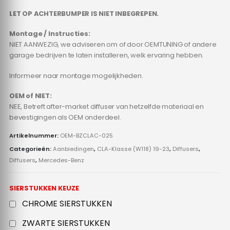
LET OP ACHTERBUMPER IS NIET INBEGREPEN.
Montage / Instructies:
NIET AANWEZIG, we adviseren om of door OEMTUNING of andere
garage bedrijven te laten installeren, welk ervaring hebben.
Informeer naar montage mogelijkheden.
OEM of NIET:
NEE, Betreft after-market diffuser van hetzelfde materiaal en
bevestigingen als OEM onderdeel.
Artikelnummer:
OEM-BZCLAC-025
Categorieën:
Aanbiedingen
,
CLA-Klasse (W118) 19-23
,
Diffusers
,
Diffusers
,
Mercedes-Benz
SIERSTUKKEN KEUZE
CHROME SIERSTUKKEN
ZWARTE SIERSTUKKEN