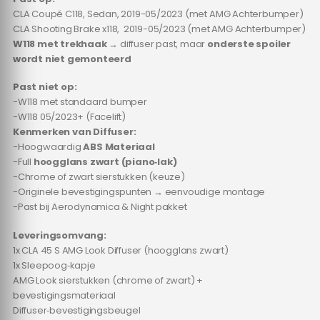
CLA Coupé C118, Sedan, 2019-05/2023 (met AMG Achterbumper)
CLA Shooting Brake x118, 2019-05/2023 (met AMG Achterbumper)
W118 met trekhaak
→ diffuser past, maar
onderste spoiler
wordt niet gemonteerd
Past niet op:
-W118 met standaard bumper
-W118 05/2023+ (Facelift)
Kenmerken van Diffuser:
-Hoogwaardig
ABS Materiaal
-Full
hoogglans zwart (piano‑lak)
-Chrome of zwart sierstukken (keuze)
-Originele bevestigingspunten → eenvoudige montage
-Past bij Aerodynamica & Night pakket
Leveringsomvang:
1x CLA 45 S AMG Look Diffuser (hoogglans zwart)
1x Sleepoog‑kapje
AMG Look sierstukken (chrome of zwart) +
bevestigingsmateriaal
Diffuser‑bevestigingsbeugel