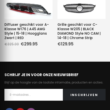
Diffuser geschikt voor A-
Grille geschikt voor C-
Klasse W176 | A45 AMG
Klasse W205 | BLACK
Style | 15-18 | Hoogglans
DIAMOND Style NO CAM |
Zwart | RED
14-18 | Chrome Strip
e
e
Oorspronkelijke
Huidige
€
299.95
€
129.95
€
325.00
prijs
prijs
.
was:
is:
€325.00.
€299.95.
SCHRIJF JE IN VOOR ONZE NIEUWSBRIEF
Blijf op de hoogte van de laatste informatie, producten en acties.