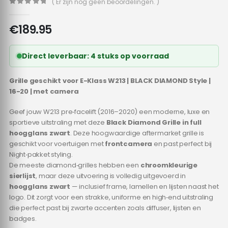
( Er zijn nog geen beoordelingen. )
0
out of 5
€
189.95
Direct leverbaar: 4 stuks op voorraad
Grille geschikt voor E-Klass W213 | BLACK DIAMOND Style |
16-20 | met camera
Geef jouw W213 pre‑facelift (2016–2020) een moderne, luxe en
sportieve uitstraling met deze
Black Diamond Grille in full
hoogglans zwart
. Deze hoogwaardige aftermarket grille is
geschikt voor voertuigen met
frontcamera
en past perfect bij
Night‑pakket styling.
De meeste diamond‑grilles hebben een
chroomkleurige
sierlijst
, maar deze uitvoering is volledig uitgevoerd in
hoogglans zwart
— inclusief frame, lamellen en lijsten naast het
logo. Dit zorgt voor een strakke, uniforme en high‑end uitstraling
die perfect past bij zwarte accenten zoals diffuser, lijsten en
badges.