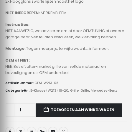
2x Hoogglans zwarte lijsten naast het logo
NIET INBEGREPEN:
MERKEMBLEEM
Instructies:
NIET AANWEZIG, we adviseren om of door OEMTUNING of andere
garage bedrijven te laten installeren, welk ervaring hebben.
Montage:
Tegen meerprijs, terwijl u wacht…..informeer.
OEM of NIET:
NEE, Betreft after-market grille van zelfde materiaal en
bevestigingen als OEM onderdeel.
Artikelnummer:
OEM-W213-08
Categorieën:
E-Klasse (W213) 16-20
,
Grille
,
Grille
,
Mercedes-Benz
TOEVOEGEN AAN WINKELWAGEN