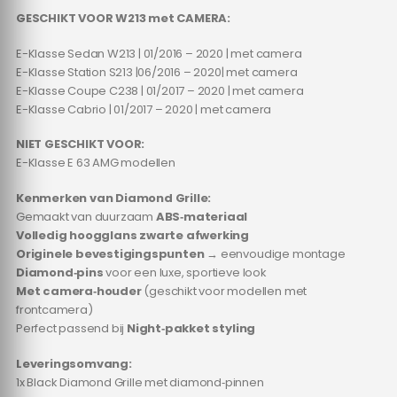
GESCHIKT VOOR W213 met CAMERA:
E-Klasse Sedan W213 | 01/2016 – 2020 | met camera
E-Klasse Station S213 |06/2016 – 2020| met camera
E-Klasse Coupe C238 | 01/2017 – 2020 | met camera
E-Klasse Cabrio | 01/2017 – 2020 | met camera
NIET GESCHIKT VOOR:
E-Klasse E 63 AMG modellen
Kenmerken van Diamond Grille:
Gemaakt van duurzaam
ABS‑materiaal
Volledig hoogglans zwarte afwerking
Originele bevestigingspunten
→ eenvoudige montage
Diamond‑pins
voor een luxe, sportieve look
Met camera‑houder
(geschikt voor modellen met
frontcamera)
Perfect passend bij
Night‑pakket styling
Leveringsomvang:
1x Black Diamond Grille met diamond‑pinnen