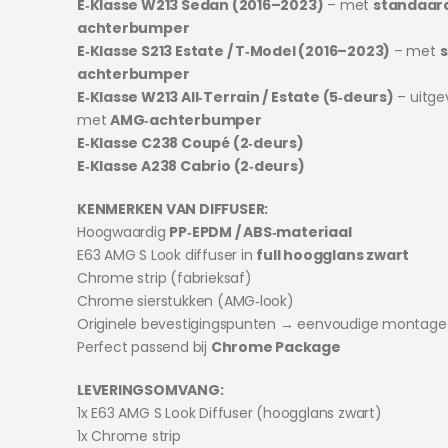
E‑Klasse W213 Sedan (2016–2023)
– met
standaar
achterbumper
E‑Klasse S213 Estate / T‑Model (2016–2023)
– met
achterbumper
E‑Klasse W213 All‑Terrain / Estate (5‑deurs)
– uitge
met
AMG‑achterbumper
E‑Klasse C238 Coupé (2‑deurs)
E‑Klasse A238 Cabrio (2‑deurs)
KENMERKEN VAN DIFFUSER:
Hoogwaardig
PP‑EPDM / ABS‑materiaal
E63 AMG S Look diffuser in
full hoogglans zwart
Chrome strip (fabrieksaf)
Chrome sierstukken (AMG‑look)
Originele bevestigingspunten → eenvoudige montage
Perfect passend bij
Chrome Package
LEVERINGSOMVANG:
1x E63 AMG S Look Diffuser (hoogglans zwart)
1x Chrome strip