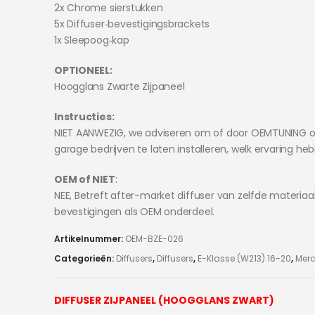
2x Chrome sierstukken
5x Diffuser‑bevestigingsbrackets
1x Sleepoog‑kap
OPTIONEEL:
Hoogglans Zwarte Zijpaneel
Instructies:
NIET AANWEZIG, we adviseren om of door OEMTUNING o
garage bedrijven te laten installeren, welk ervaring he
OEM of NIET
:
NEE, Betreft after-market diffuser van zelfde materiaa
bevestigingen als OEM onderdeel.
Artikelnummer:
OEM-BZE-026
Categorieën:
Diffusers
,
Diffusers
,
E-Klasse (W213) 16-20
,
Mer
DIFFUSER ZIJPANEEL (HOOGGLANS ZWART)