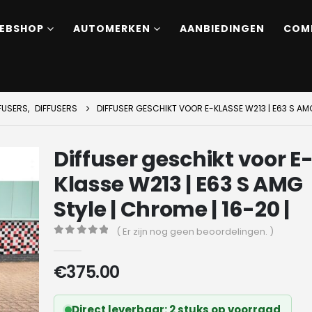
EBSHOP
AUTOMERKEN
AANBIEDINGEN
COM
FUSERS
,
DIFFUSERS
DIFFUSER GESCHIKT VOOR E-KLASSE W213 | E63 S AMG 
Diffuser geschikt voor E
Klasse W213 | E63 S AMG
Style | Chrome | 16-20 |
( Er zijn nog geen beoordelingen. )
0
out of 5
€
375.00
Direct leverbaar: 2 stuks op voorraad