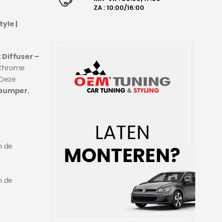
ZA : 10:00/16:00
yle |
 Diffuser –
 Chrome
 Deze
bumper
,
n de
n de