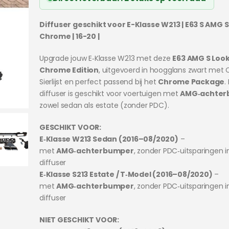
Diffuser geschikt voor E-Klasse W213 | E63 S AMG St
Chrome | 16-20 |
Upgrade jouw E‑Klasse W213 met deze
E63 AMG S Look
Chrome Edition
, uitgevoerd in hoogglans zwart met
Sierlijst en perfect passend bij het
Chrome Package
.
diffuser is geschikt voor voertuigen met
AMG‑achter
zowel sedan als estate (zonder PDC).
GESCHIKT VOOR:
E‑Klasse W213 Sedan (2016–08/2020)
–
met
AMG‑achterbumper
, zonder PDC‑uitsparingen i
diffuser
E‑Klasse S213 Estate / T‑Model (2016–08/2020)
–
met
AMG‑achterbumper
, zonder PDC‑uitsparingen i
diffuser
NIET GESCHIKT VOOR: