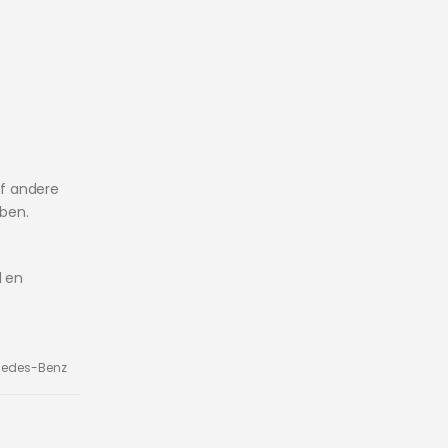
f andere
bben.
l en
cedes-Benz