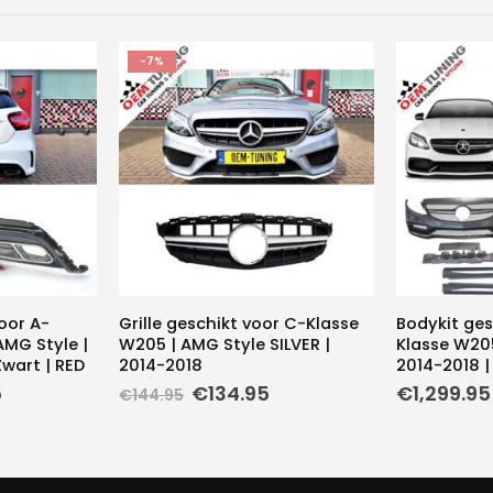
-7%
oor A-
Grille geschikt voor C-Klasse
Bodykit ges
AMG Style |
W205 | AMG Style SILVER |
Klasse W205
Zwart | RED
2014-2018
2014-2018 |
nkelijke
Huidige
Oorspronkelijke
Huidige
5
€
134.95
€
1,299.95
€
144.95
prijs
prijs
prijs
is:
was:
is:
.
€299.95.
€144.95.
€134.95.