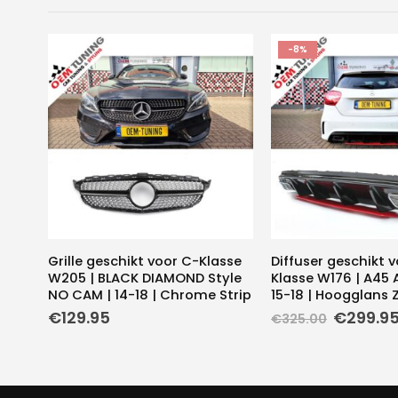
-8%
Grille geschikt voor C-Klasse
Diffuser geschikt v
W205 | BLACK DIAMOND Style
Klasse W176 | A45 
NO CAM | 14-18 | Chrome Strip
15-18 | Hoogglans 
Oorspro
€
129.95
€
299.9
€
325.00
prijs
was:
€325.00