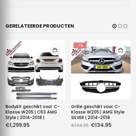
GERELATEERDE PRODUCTEN
-7%
Bodykit geschikt voor C-
Grille geschikt voor C-
Klasse W205 | C63 AMG
Klasse W205 | AMG Style
Style | 2014-2018 |
SILVER | 2014-2018
Oorspronkelijke
Huidige
€
1,299.95
€
134.95
€
144.95
prijs
prijs
was:
is: