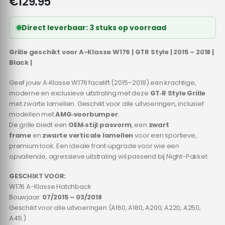
€
129.95
Direct leverbaar: 3 stuks op voorraad
Grille geschikt voor A-Klasse W176 | GTR Style | 2015 – 2018 |
Black |
Geef jouw A‑Klasse W176 facelift (2015–2018) een krachtige,
moderne en exclusieve uitstraling met deze
GT‑R Style Grille
met zwarte lamellen. Geschikt voor alle uitvoeringen, inclusief
modellen met
AMG‑voorbumper
.
De grille biedt een
OEM‑stijl pasvorm
, een
zwart
frame
en
zwarte verticale lamellen
voor een sportieve,
premium look. Een ideale front‑upgrade voor wie een
opvallende, agressieve uitstraling wil passend bij Night-Pakket.
GESCHIKT VOOR:
W176 A-Klasse Hatchback
Bouwjaar:
07/2015 – 03/2018
Geschikt voor alle uitvoeringen (A160, A180, A200, A220, A250,
A45.)