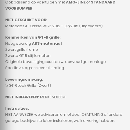
Ook passend op voertuigen met
AMG-LINE
of
STANDAARD
VOORBUMPER
NIET GESCHIKT VOOR:
Mercedes A-Klasse W176 2012 – 07/2015 (uitgevoerd)
Kenmerken van GT-R grille:
Hoogwaardig
ABS‑materiaal
Zwart grille‑frame
Zwarte GT‑R stijl lamellen
Originele bevestigingspunten → eenvoudige montage
Sportieve, agressieve uitstraling
Leveringsomvang:
1x GT‑R Look Grille (Zwart)
NIET INBEGREPEN:
MERKEMBLEEM
Instructies:
NIET AANWEZIG, we adviseren om of door OEMTUNING of andere
garage bedrijven te laten installeren, welk ervaring hebben.