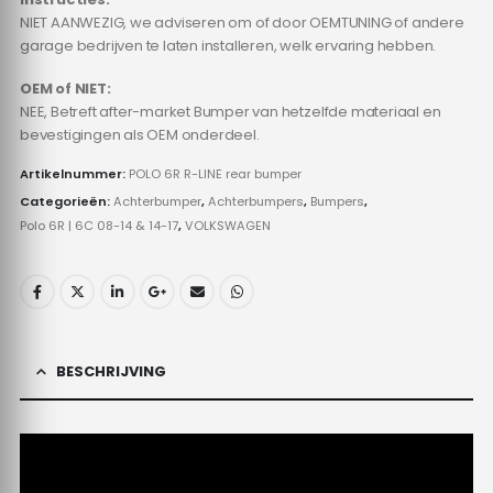
NIET AANWEZIG, we adviseren om of door OEMTUNING of andere
garage bedrijven te laten installeren, welk ervaring hebben.
OEM of NIET:
NEE, Betreft after-market Bumper van hetzelfde materiaal en
bevestigingen als OEM onderdeel.
Artikelnummer:
POLO 6R R-LINE rear bumper
Categorieën:
Achterbumper
,
Achterbumpers
,
Bumpers
,
Polo 6R | 6C 08-14 & 14-17
,
VOLKSWAGEN
BESCHRIJVING