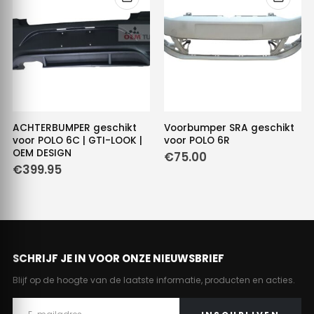
ACHTERBUMPER geschikt
Voorbumper SRA geschikt
voor POLO 6C | GTI-LOOK |
voor POLO 6R
OEM DESIGN
€
75.00
€
399.95
e
.
SCHRIJF JE IN VOOR ONZE NIEUWSBRIEF
Blijf op de hoogte van de laatste informatie, producten en acties.