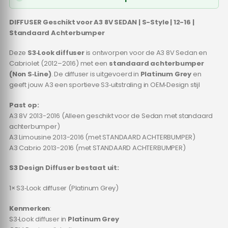
€149.95.
€139.95.
DIFFUSER Geschikt voor A3 8V SEDAN | S-Style | 12-16 |
Standaard Achterbumper
Deze
S3‑Look diffuser
is ontworpen voor de A3 8V Sedan en
Cabriolet (2012–2016) met een
standaard achterbumper
(Non S‑Line)
. De diffuser is uitgevoerd in
Platinum Grey
en
geeft jouw A3 een sportieve S3‑uitstraling in OEM‑Design stijl
Past op:
A3 8V 2013-2016 (Alleen geschikt voor de Sedan met standaard
achterbumper)
A3 Limousine 2013-2016 (met STANDAARD ACHTERBUMPER)
A3 Cabrio 2013-2016 (met STANDAARD ACHTERBUMPER)
S3 Design Diffuser bestaat uit:
1× S3‑Look diffuser (Platinum Grey)
Kenmerken
:
S3‑Look diffuser in
Platinum Grey