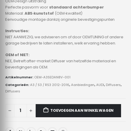
OEM‑Design uitstraling
Perfecte pasvorm voor
standaard achterbumper
Materiaal:
ABS‑kunststof
(OEM‑kwaliteit)
Eenvoudige montage dankzij originele bevestigingspunten
Instructies:
NIET AANWEZIG, we adviseren om of door OEMTUNING of andere
garage bedrijven te laten installeren, welk ervaring hebben.
OEM of NIET:
NEE, Betreft after-market Diffuser van hetzelfde materiaal en
bevestigingen als OEM.
Artikelnummer:
OEM-A3SEDAN8V-001
Categorieën:
A3 / S3 / RS3 2012-2016
,
Aanbiedingen
,
AUDI
,
Diffusers
,
Diffusers
TOEVOEGEN AAN WINKELWAGEN