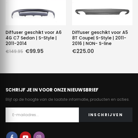
Diffuser geschikt voor A6
Diffuser geschikt voor A5
4G C7 Sedan | S-Style |
8T Coupe| S-Style | 2011-
2011-2014
2016 | NON- S-line
Oorspronkelijke
Huidige
€
99.95
€
225.00
€
149.95
prijs
prijs
was:
is:
€149.95.
€99.95.
SCHRIJF JE IN VOOR ONZE NIEUWSBRIEF
Blijf op de hoogte van de laatste informatie, producten en acties.