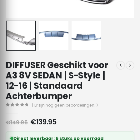
DIFFUSER Geschikt voor
A3 8V SEDAN | S-Style |
12-16 | Standaard
Achterbumper
( Er zijn nog geen beoordelingen. )
0
out of 5
Oorspronkelijke
Huidige
€
139.95
€
149.95
prijs
prijs
was:
is:
Direct leverbaar: 5 stuks op voorraad