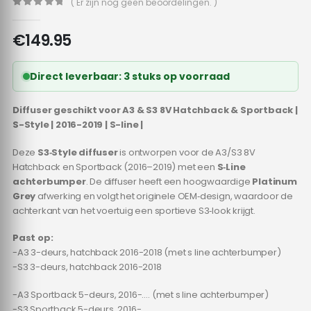
( Er zijn nog geen beoordelingen. )
0
out of 5
€
149.95
Direct leverbaar: 3 stuks op voorraad
Diffuser geschikt voor A3 & S3 8V Hatchback & Sportback |
S-Style | 2016-2019 | S-line |
Deze
S3‑Style diffuser
is ontworpen voor de A3/S3 8V
Hatchback en Sportback (2016–2019) met een
S‑Line
achterbumper
. De diffuser heeft een hoogwaardige
Platinum
Grey
afwerking en volgt het originele OEM‑design, waardoor de
achterkant van het voertuig een sportieve S3‑look krijgt.
Past op:
-A3 3-deurs, hatchback 2016-2018 (met s line achterbumper)
-S3 3-deurs, hatchback 2016-2018
-A3 Sportback 5-deurs, 2016-…. (met s line achterbumper)
-S3 Sportback 5-deurs, 2016-….