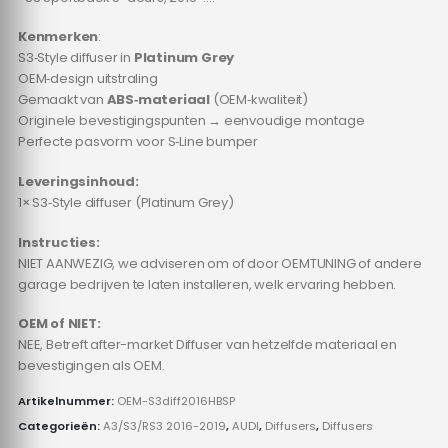
Kenmerken
:
S3‑Style diffuser in
Platinum Grey
OEM‑design uitstraling
Gemaakt van
ABS‑materiaal
(OEM‑kwaliteit)
Originele bevestigingspunten → eenvoudige montage
Perfecte pasvorm voor S‑Line bumper
Leveringsinhoud:
1× S3‑Style diffuser (Platinum Grey)
Instructies:
NIET AANWEZIG, we adviseren om of door OEMTUNING of andere
garage bedrijven te laten installeren, welk ervaring hebben.
OEM of NIET:
NEE, Betreft after-market Diffuser van hetzelfde materiaal en
bevestigingen als OEM.
Artikelnummer:
OEM-S3diff2016HBSP
Categorieën:
A3/S3/RS3 2016-2019
,
AUDI
,
Diffusers
,
Diffusers