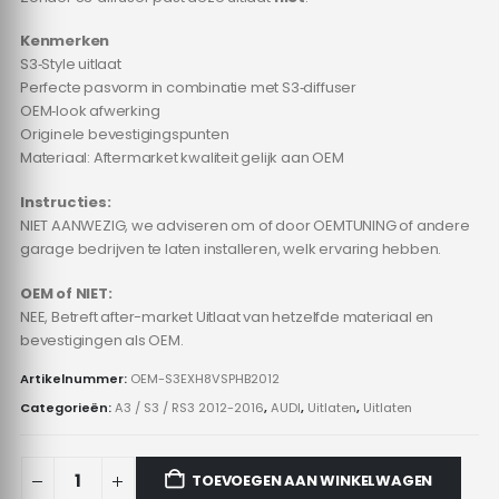
Kenmerken
S3‑Style uitlaat
Perfecte pasvorm in combinatie met S3‑diffuser
OEM‑look afwerking
Originele bevestigingspunten
Materiaal: Aftermarket kwaliteit gelijk aan OEM
Instructies:
NIET AANWEZIG, we adviseren om of door OEMTUNING of andere
garage bedrijven te laten installeren, welk ervaring hebben.
OEM of NIET:
NEE, Betreft after-market Uitlaat van hetzelfde materiaal en
bevestigingen als OEM.
Artikelnummer:
OEM-S3EXH8VSPHB2012
Categorieën:
A3 / S3 / RS3 2012-2016
,
AUDI
,
Uitlaten
,
Uitlaten
TOEVOEGEN AAN WINKELWAGEN