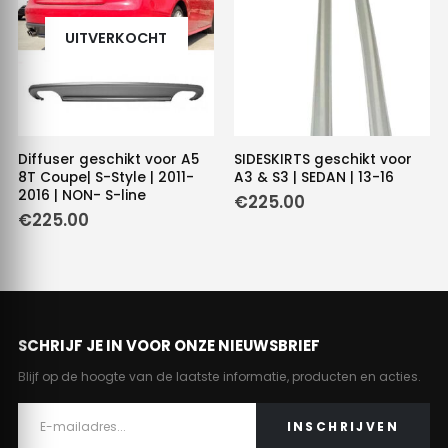
UITVERKOCHT
Diffuser geschikt voor A5
SIDESKIRTS geschikt voor
8T Coupe| S-Style | 2011-
A3 & S3 | SEDAN | 13-16
2016 | NON- S-line
€
225.00
e
€
225.00
SCHRIJF JE IN VOOR ONZE NIEUWSBRIEF
Blijf op de hoogte van de laatste informatie, producten en acties.