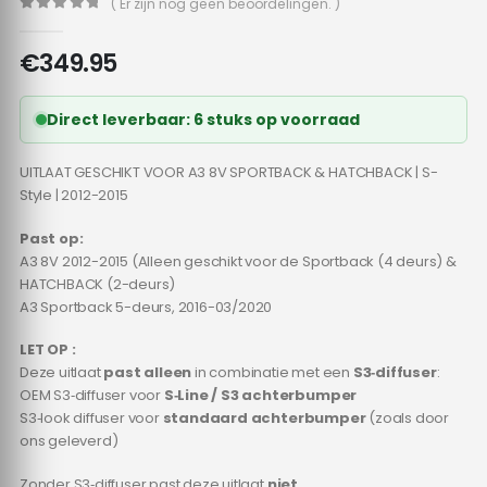
( Er zijn nog geen beoordelingen. )
0
out of 5
€
349.95
Direct leverbaar: 6 stuks op voorraad
UITLAAT GESCHIKT VOOR A3 8V SPORTBACK & HATCHBACK | S-
Style | 2012-2015
Past op:
A3 8V 2012-2015 (Alleen geschikt voor de Sportback (4 deurs) &
HATCHBACK (2-deurs)
A3 Sportback 5-deurs, 2016-03/2020
LET OP :
Deze uitlaat
past alleen
in combinatie met een
S3‑diffuser
:
OEM S3‑diffuser voor
S‑Line / S3 achterbumper
S3‑look diffuser voor
standaard achterbumper
(zoals door
ons geleverd)
Zonder S3‑diffuser past deze uitlaat
niet
.