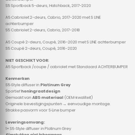
S5 Sportback 5-deurs, Hatchback, 2017-2020
A5 Cabriolet 2-deurs, Cabrio, 2017-2020 met S LINE
achterbumper
S5 Cabriolet 2-deurs, Cabrio, 2017-2018
A5 Coupé 2-deurs, Coupé, 2016-2020 met S LINE achterbumper
S5 Coupé 2-deurs, Coupé, 2016-2020
NIET GESCHIKT VOOR:
A5 Sportback /coupe / cabriolet met Standaard ACHTERBUMPER
Kenmerken
S5‑Style diffuser in
Platinum Grey
Sportief
honingraatdesign
Gemaakt van
ABS‑materiaal
(OEM‑kwaliteit)
Originele bevestigingspunten → eenvoudige montage
Strakke pasvorm voor S‑Line bumper
Leveringsomvang:
1× S5‑Style diffuser in Platinum Grey
Sierstukken niet inbegrepen