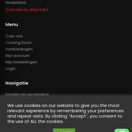
Nederland
(bezoek op afspraak)
Menu
Over ons
Coming Soon
Aanbiedingen
Mijn account
Mijn bestellingen
Login
Navigatie
Betalen en verzending
Retourbeleid
We use cookies on our website to give you the most
Klachten
relevant experience by remembering your preferences
Algemene voorwaarden
and repeat visits. By clicking “Accept”, you consent to
Resellers inlog
the use of ALL the cookies.
Reseller worden