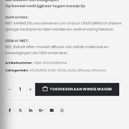
Optioneel verkrijgbaar tegen meerprijs
Instructies:
NIET AANWEZIG, we adviseren om of door OEMTUNING of andere
garage bedrijven te laten installeren, welk ervaring hebben.
OEM of NIET:
NEE, Betreft after-market diffuser van zelfde materiaal en
bevestigingen als OEM onderdeel.
Artikelnummer:
OEM-S52016diffslne
Categorieën:
A5/S5/RS5 2016-2020
,
AUDI
,
Diffuser
,
Diffusers
TOEVOEGEN AAN WINKELWAGEN