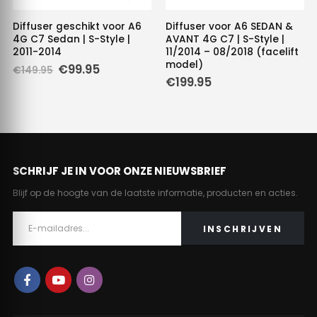
Diffuser geschikt voor A6
Diffuser voor A6 SEDAN &
4G C7 Sedan | S-Style |
AVANT 4G C7 | S-Style |
2011-2014
11/2014 – 08/2018 (facelift
model)
Oorspronkelijke
Huidige
€
99.95
€
149.95
prijs
prijs
€
199.95
was:
is:
€149.95.
€99.95.
SCHRIJF JE IN VOOR ONZE NIEUWSBRIEF
Blijf op de hoogte van de laatste informatie, producten en acties.