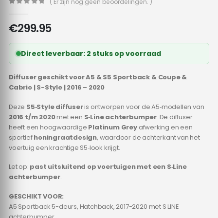
( Er zijn nog geen beoordelingen. )
0
out of 5
€
299.95
Direct leverbaar: 2 stuks op voorraad
Diffuser geschikt voor A5 & S5 Sportback & Coupe &
Cabrio | S-Style | 2016 – 2020
Deze
S5‑Style diffuser
is ontworpen voor de A5‑modellen van
2016 t/m 2020
met een
S‑Line achterbumper
. De diffuser
heeft een hoogwaardige
Platinum Grey
afwerking en een
sportief
honingraatdesign
, waardoor de achterkant van het
voertuig een krachtige S5‑look krijgt.
Let op:
past uitsluitend op voertuigen met een S‑Line
achterbumper
.
GESCHIKT VOOR:
A5 Sportback 5-deurs, Hatchback, 2017-2020 met S LINE
achterbumper