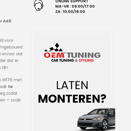
ONLINE SUPPORT
MA-VR : 09:00/17:00
ZA : 10:00/16:00
or A45
ld voor
 omgebouwd
n ervoor dat
der dat er
zijn.
n W176 met
vaak
te
oeg zodat
len — zoals