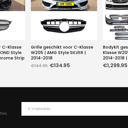
r C-Klasse
Grille geschikt voor C-Klasse
Bodykit ges
OND Style
W205 | AMG Style SILVER |
Klasse W205
hrome Strip
2014-2018
2014-2018 |
Oorspronkelijke
Huidige
€
134.95
€
1,299.95
€
144.95
prijs
prijs
was:
is:
€144.95.
€134.95.
ties.