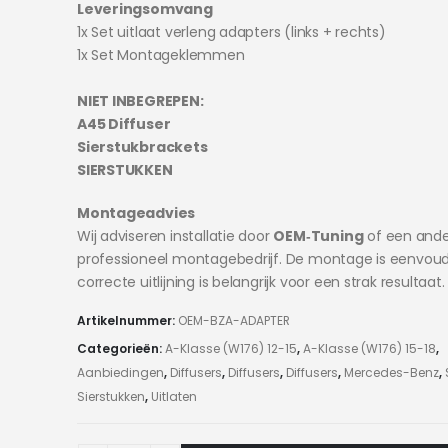
Leveringsomvang
1x Set uitlaat verleng adapters (links + rechts)
1x Set Montageklemmen
NIET INBEGREPEN:
A45 Diffuser
Sierstukbrackets
SIERSTUKKEN
Montageadvies
Wij adviseren installatie door
OEM‑Tuning
of een ande
professioneel montagebedrijf. De montage is eenvoud
correcte uitlijning is belangrijk voor een strak resultaat.
Artikelnummer:
OEM-BZA-ADAPTER
Categorieën:
A-Klasse (W176) 12-15
,
A-Klasse (W176) 15-18
,
Aanbiedingen
,
Diffusers
,
Diffusers
,
Diffusers
,
Mercedes-Benz
,
Sierstukken
,
Uitlaten