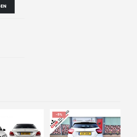
GEN
-8%