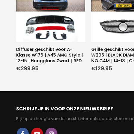
Diffuser geschikt voor A-
Grille geschikt voo
Klasse W176 | A45 AMG Style |
W205 | BLACK DIAM
12-15 | Hoogglans Zwart | RED
NO CAM | 14-18 | C
€
299.95
€
129.95
SCHRIJF JE IN VOOR ONZE NIEUWSBRIEF
Blijf op de hoogte van de laatste informatie, producten en ac