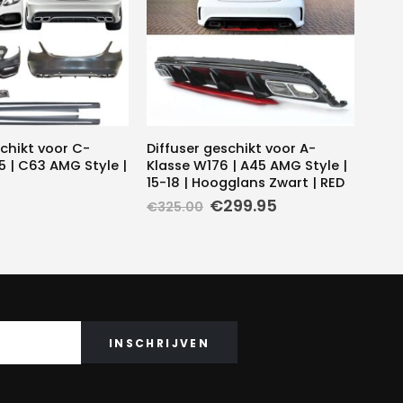
chikt voor C-
Diffuser geschikt voor A-
 | C63 AMG Style |
Klasse W176 | A45 AMG Style |
15-18 | Hoogglans Zwart | RED
Oorspronkelijke
Huidige
€
299.95
€
325.00
prijs
prijs
was:
is:
€325.00.
€299.95.