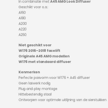
In combinatie met
A45 AMG Look Diffuser
Geschikt voor o.a.:
A160
A180
A200
A220
A250
Niet geschikt voor
W176 2016–2018 facelift
Originele A45 AMG modellen
W176 met standaard diffuser
Kenmerken
Perfecte pasvorm voor W176 + A45 diffuser
Geen laswerk nodig
Plug‑and‑play montage
Hittebestendig staal
Ontworpen voor optimale uitlijning van de sierstukken