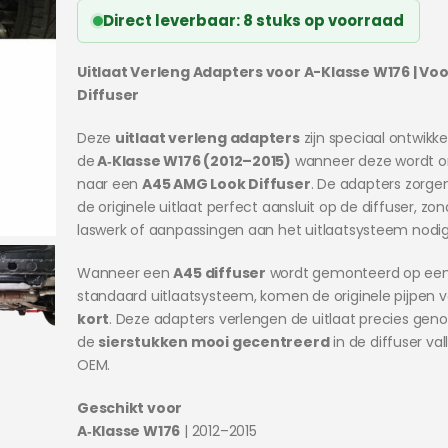
was:
is:
Direct leverbaar: 8 stuks op voorraad
€100.00.
€49.95.
Uitlaat Verleng Adapters voor A-Klasse W176 | Vo
Diffuser
Deze
uitlaat verleng adapters
zijn speciaal ontwikke
de
A‑Klasse W176 (2012–2015)
wanneer deze wordt
naar een
A45 AMG Look Diffuser
. De adapters zorge
de originele uitlaat perfect aansluit op de diffuser, zon
laswerk of aanpassingen aan het uitlaatsysteem nodig 
Wanneer een
A45 diffuser
wordt gemonteerd op ee
standaard uitlaatsysteem, komen de originele pijpen 
kort
. Deze adapters verlengen de uitlaat precies gen
de
sierstukken mooi gecentreerd
in de diffuser val
OEM.
Geschikt voor
A‑Klasse W176
| 2012–2015