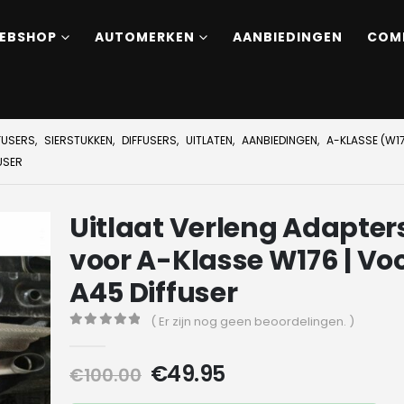
EBSHOP
AUTOMERKEN
AANBIEDINGEN
COM
FUSERS
,
SIERSTUKKEN
,
DIFFUSERS
,
UITLATEN
,
AANBIEDINGEN
,
A-KLASSE (W17
USER
Uitlaat Verleng Adapter
voor A-Klasse W176 | Vo
A45 Diffuser
( Er zijn nog geen beoordelingen. )
0
out of 5
Oorspronkelijke
Huidige
€
49.95
€
100.00
prijs
prijs