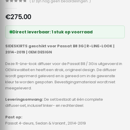
( Er zijn nog geen beoordelingen. )
0
out of 5
€
275.00
Direct leverbaar: 1 stuk op voorraad
SIDESKIRTS geschikt voor Passat B8 3G | R-LINE-LOOK |
2014-2019 | OEM DESIGN
Deze R-Line-look diffuser voor de Passat B8 / 3G is uitgevoerd in
OEM‑kwaliteit en heeft een strak, origineel design. De diffuser
wordt geprimerd geleverd en is gereed om in de gewenste
kleur te worden gespoten. Bevestigingsmateriaal wordt niet
meegeleverd.
Leveringsomvang:
De set bestaat uit één complete
diffuser‑set, inclusief linker- en rechterdeel.
Past op:
Passat 4-deurs, Sedan & Variant , 2014-2019