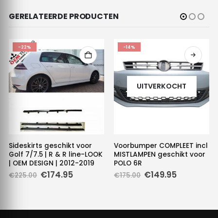
GERELATEERDE PRODUCTEN
-22%
-14%
UITVERKOCHT
Sideskirts geschikt voor
Voorbumper COMPLEET incl
Golf 7/7.5 | R & R line-LOOK
MISTLAMPEN geschikt voor
| OEM DESIGN | 2012-2019
POLO 6R
Oorspronkelijke
Huidige
Oorspronkelijke
Huidige
€
174.95
€
149.95
€
225.00
€
175.00
prijs
prijs
prijs
prijs
was:
is:
was:
is:
€225.00.
€174.95.
€175.00.
€149.95.