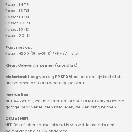
Passat 1.4 TSI
Passat 1.5 TSI
Passat 1.8 TSI
Passat 2.0 TSI
Passat 1.6 TDI
Passat 2.0 TDI
Past niet op:
Passat B8 3G (2015-2018) / GTE / Alltrack
Kleur:
Geleverd in
primer (grondlak)
Materiaal:
Hoogwaardig
PP EPDM
, bekend om zijn flexibiliteit,
duurzaamheid en OEM‑waardige pasvorm.
Instructies:
NIET AANWEZIG, we adviseren om of door OEMTUNING of andere
garage bedrijven te laten installeren, welk ervaring hebben.
OEM of NIET:
NEE, Betreft after-market sideskirts van zelfde materiaal en
bevestigingen als OEM onderdeel.