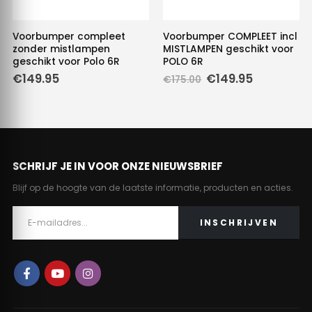
Voorbumper compleet
Voorbumper COMPLEET incl
zonder mistlampen
MISTLAMPEN geschikt voor
geschikt voor Polo 6R
POLO 6R
Oorspronkelijke
Huidige
€
149.95
€
149.95
€
175.00
prijs
prijs
was:
is:
€175.00.
€149.95.
SCHRIJF JE IN VOOR ONZE NIEUWSBRIEF
Blijf op de hoogte van de laatste informatie, producten en acties.