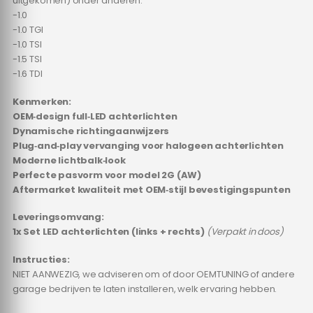
uitgekomen) onder anderen:
-1.0
-1.0 TGI
-1.0 TSI
-1.5 TSI
-1.6 TDI
Kenmerken:
OEM‑design full‑LED achterlichten
Dynamische richtingaanwijzers
Plug‑and‑play vervanging voor halogeen achterlichten
Moderne lichtbalk‑look
Perfecte pasvorm voor model 2G (AW)
Aftermarket kwaliteit met OEM‑stijl bevestigingspunten
Leveringsomvang:
1x Set LED achterlichten (links + rechts)
(Verpakt in doos)
Instructies:
NIET AANWEZIG, we adviseren om of door OEMTUNING of andere
garage bedrijven te laten installeren, welk ervaring hebben.