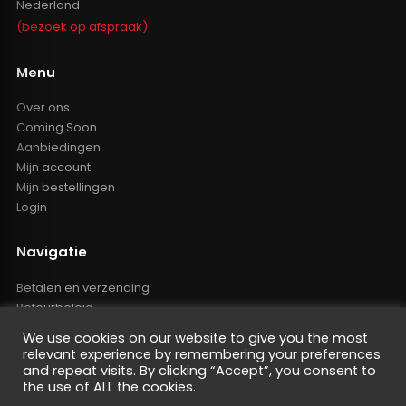
Nederland
(bezoek op afspraak)
Menu
Over ons
Coming Soon
Aanbiedingen
Mijn account
Mijn bestellingen
Login
Navigatie
Betalen en verzending
Retourbeleid
Klachten
We use cookies on our website to give you the most
Algemene voorwaarden
relevant experience by remembering your preferences
Resellers inlog
and repeat visits. By clicking “Accept”, you consent to
the use of ALL the cookies.
Reseller worden