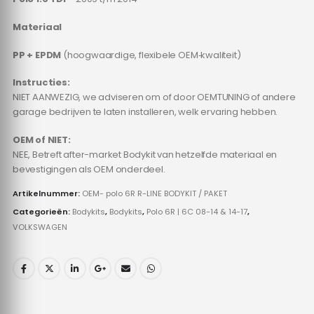
Materiaal
PP + EPDM
(hoogwaardige, flexibele OEM‑kwaliteit)
Instructies:
NIET AANWEZIG, we adviseren om of door OEMTUNING of andere
garage bedrijven te laten installeren, welk ervaring hebben.
OEM of NIET:
NEE, Betreft after-market Bodykit van hetzelfde materiaal en
bevestigingen als OEM onderdeel.
Artikelnummer:
OEM- polo 6R R-LINE BODYKIT / PAKET
Categorieën:
Bodykits
,
Bodykits
,
Polo 6R | 6C 08-14 & 14-17
,
VOLKSWAGEN