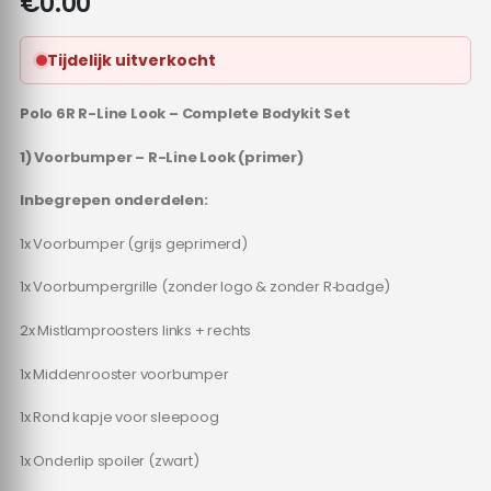
€
0.00
Tijdelijk uitverkocht
Polo 6R R-Line Look – Complete Bodykit Set
1) Voorbumper – R-Line Look (primer)
Inbegrepen onderdelen:
1x Voorbumper (grijs geprimerd)
1x Voorbumpergrille (zonder logo & zonder R‑badge)
2x Mistlamproosters links + rechts
1x Middenrooster voorbumper
1x Rond kapje voor sleepoog
1x Onderlip spoiler (zwart)