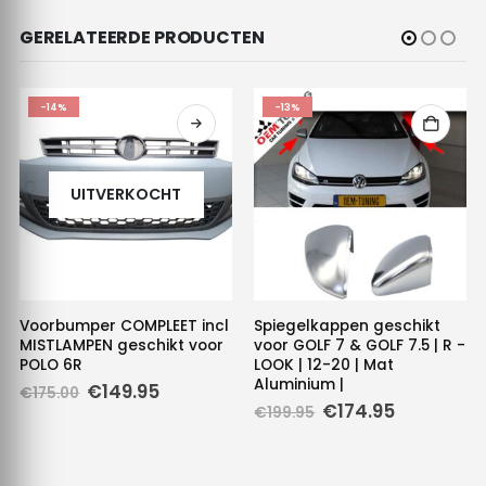
GERELATEERDE PRODUCTEN
-14%
-13%
UITVERKOCHT
Voorbumper COMPLEET incl
Spiegelkappen geschikt
MISTLAMPEN geschikt voor
voor GOLF 7 & GOLF 7.5 | R -
POLO 6R
LOOK | 12-20 | Mat
Aluminium |
Oorspronkelijke
Huidige
€
149.95
€
175.00
prijs
prijs
Oorspronkelijke
Huidige
€
174.95
€
199.95
was:
is:
prijs
prijs
€175.00.
€149.95.
was:
is:
€199.95.
€174.95.