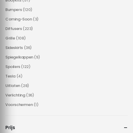
Bodykits
(57)
Bumpers
(120)
Coming-Soon
(3)
Diffusers
(223)
Grille
(108)
Sideskirts
(36)
Spiegelkappen
(9)
Spoilers
(122)
Tesla
(4)
Uitlaten
(28)
Verlichting
(36)
Voorschermen
(1)
Prijs