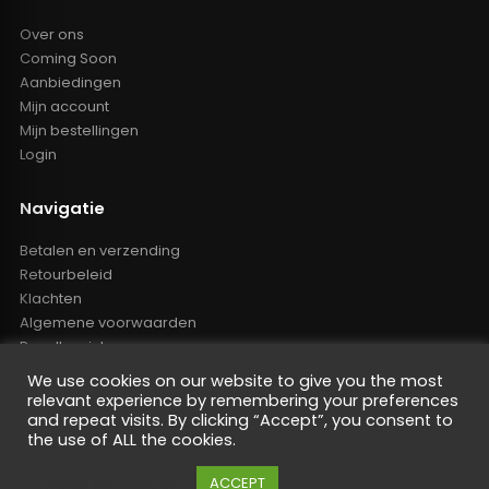
Over ons
Coming Soon
Aanbiedingen
Mijn account
Mijn bestellingen
Login
Navigatie
Betalen en verzending
Retourbeleid
Klachten
Algemene voorwaarden
Resellers inlog
Reseller worden
We use cookies on our website to give you the most
Privacy Policy
relevant experience by remembering your preferences
Powered by Nano Web
and repeat visits. By clicking “Accept”, you consent to
the use of ALL the cookies.
Cookie instellingen
ACCEPT
De waardering van oem-tuning.nl bij
WebwinkelKeur Reviews
is