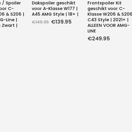
 / Spoiler
Dakspoiler geschikt
Frontspoiler Kit
oor C-
voor A-Klasse W177 |
geschikt voor C-
06 & S206 |
A45 AMG Style | 18+ |
Klasse W206 & S206
G-Line |
C43 Style | 2021+ |
Oorspronkelijke
Huidige
€
139.95
€
149.95
 Zwart |
ALLEEN VOOR AMG-
prijs
prijs
LINE
was:
is:
€149.95.
€139.95.
€
249.95