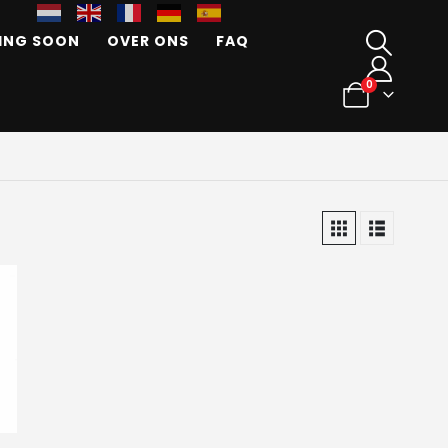
ING SOON
OVER ONS
FAQ
0