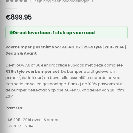
( Er zijn nog geen beoordelingen. )
0
out of 5
€
899.95
Direct leverbaar: 1 stuk op voorraad
Voorbumper geschikt voor A6 4G C7 | RS-Style | 2011-2014 |
Sedan & Avant
Geef jouw A6 of S6 een krachtige RS6‑look met deze complete
RS6‑style voorbumper set
. De bumper wordt geleverd in
primer (niet in kleur) en bevat alle essentiële onderdelen voor
een nette en volledige montage. Dankzij de 100% pasvorm sluit
de bumper perfect aan op alle A6‑ en S6‑modellen van 2011 t/m
2014.
Past Op:
-A6 2011 -2014 avant & sedan
-S6 2012 – 2014