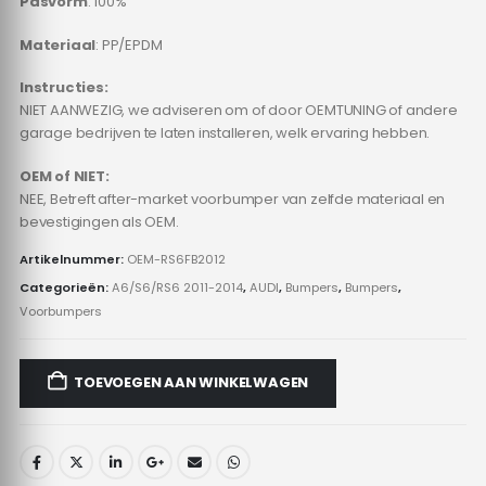
Pasvorm
: 100%
Materiaal
: PP/EPDM
Instructies:
NIET AANWEZIG, we adviseren om of door OEMTUNING of andere
garage bedrijven te laten installeren, welk ervaring hebben.
OEM of NIET:
NEE, Betreft after-market voorbumper van zelfde materiaal en
bevestigingen als OEM.
Artikelnummer:
OEM-RS6FB2012
Categorieën:
A6/S6/RS6 2011-2014
,
AUDI
,
Bumpers
,
Bumpers
,
Voorbumpers
TOEVOEGEN AAN WINKELWAGEN