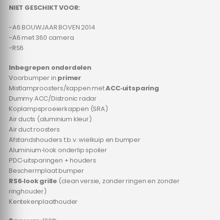
NIET GESCHIKT VOOR:
-A6 BOUWJAAR BOVEN 2014
-A6 met 360 camera
-RS6
Inbegrepen onderdelen
Voorbumper in
primer
Mistlamproosters/kappen met
ACC‑uitsparing
Dummy ACC/Distronic radar
Koplampsproeierkappen (SRA)
Air ducts (aluminium kleur)
Air duct roosters
Afstandshouders t.b.v. wielkuip en bumper
Aluminium‑look onderlip spoiler
PDC‑uitsparingen + houders
Beschermplaat bumper
RS6‑look grille
(clean versie, zonder ringen en zonder
ringhouder)
Kentekenplaathouder