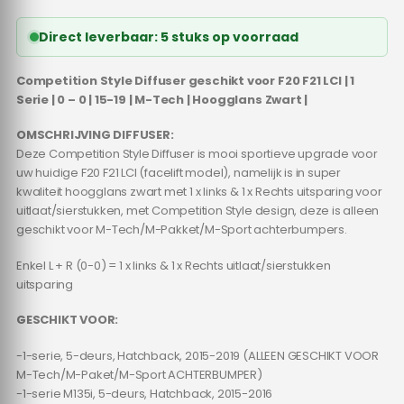
Direct leverbaar: 5 stuks op voorraad
Competition Style Diffuser geschikt voor F20 F21 LCI | 1
Serie | 0 – 0 | 15-19 | M-Tech | Hoogglans Zwart |
OMSCHRIJVING DIFFUSER:
Deze Competition Style Diffuser is mooi sportieve upgrade voor
uw huidige F20 F21 LCI (facelift model), namelijk is in super
kwaliteit hoogglans zwart met 1 x links & 1 x Rechts uitsparing voor
uitlaat/sierstukken, met Competition Style design, deze is alleen
geschikt voor M-Tech/M-Pakket/M-Sport achterbumpers.
Enkel L + R (0-0) = 1 x links & 1 x Rechts uitlaat/sierstukken
uitsparing
GESCHIKT VOOR:
-1-serie, 5-deurs, Hatchback, 2015-2019 (ALLEEN GESCHIKT VOOR
M-Tech/M-Paket/M-Sport ACHTERBUMPER)
-1-serie M135i, 5-deurs, Hatchback, 2015-2016