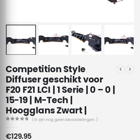
Competition Style
Diffuser geschikt voor
F20 F21 LCI | 1 Serie | 0 – 0 |
15-19 | M-Tech |
Hoogglans Zwart |
( Er zijn nog geen beoordelingen. )
0
out of 5
€
129.95