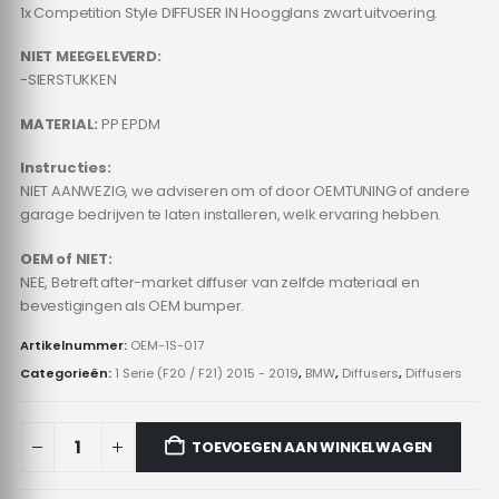
1x Competition Style DIFFUSER IN Hoogglans zwart uitvoering.
NIET MEEGELEVERD:
-SIERSTUKKEN
MATERIAL:
PP EPDM
Instructies:
NIET AANWEZIG, we adviseren om of door OEMTUNING of andere
garage bedrijven te laten installeren, welk ervaring hebben.
OEM of NIET:
NEE, Betreft after-market diffuser van zelfde materiaal en
bevestigingen als OEM bumper.
Artikelnummer:
OEM-1S-017
Categorieën:
1 Serie (F20 / F21) 2015 - 2019
,
BMW
,
Diffusers
,
Diffusers
TOEVOEGEN AAN WINKELWAGEN