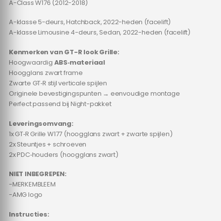
A-Class W176 (2012-2018)
A-klasse 5-deurs, Hatchback, 2022-heden (facelift)
A-klasse Limousine 4-deurs, Sedan, 2022-heden (facelift)
Kenmerken van GT-R look Grille:
Hoogwaardig
ABS‑materiaal
Hoogglans zwart frame
Zwarte GT‑R stijl verticale spijlen
Originele bevestigingspunten → eenvoudige montage
Perfect passend bij Night-pakket
Leveringsomvang:
1x GT‑R Grille W177 (hoogglans zwart + zwarte spijlen)
2x Steuntjes + schroeven
2x PDC‑houders (hoogglans zwart)
NIET INBEGREPEN:
-MERKEMBLEEM
-AMG logo
Instructies: