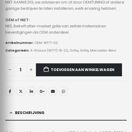
NIET AANWEZIG, we adviseren om of door OEMTUNING of andere
garage bedrijven te laten installeren, welk ervaring hebben.
OEM of NIET:
NEE, Betreft after-market grille van zelfde materiaal en
bevestigingen als OEM onderdeel.
Artikelnummer:
OEM-W177-02
Categorieën:
A-Klasse (W177) 18-22
,
Grille
,
Grille
,
Mercedes-Benz
TOEVOEGEN AAN WINKELWAGEN
BESCHRIJVING