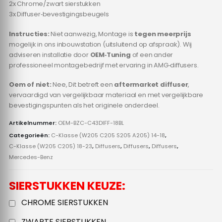
2x Chrome/zwart sierstukken
3x Diffuser‑bevestigingsbeugels
Instructies:
Niet aanwezig, Montage is
tegen meerprijs
mogelijk in ons inbouwstation (uitsluitend op afspraak). Wij
adviseren installatie door
OEM‑Tuning
of een ander
professioneel montagebedrijf met ervaring in AMG‑diffusers.
Oem of niet:
Nee, Dit betreft een
aftermarket diffuser
,
vervaardigd van vergelijkbaar materiaal en met vergelijkbare
bevestigingspunten als het originele onderdeel.
Artikelnummer:
OEM-BZC-C43DIFF-18BL
Categorieën:
C-Klasse (W205 C205 S205 A205) 14-18
,
C-Klasse (W205 C205) 18-23
,
Diffusers
,
Diffusers
,
Diffusers
,
Mercedes-Benz
SIERSTUKKEN KEUZE:
CHROME SIERSTUKKEN
ZWARTE SIERSTUKKEN