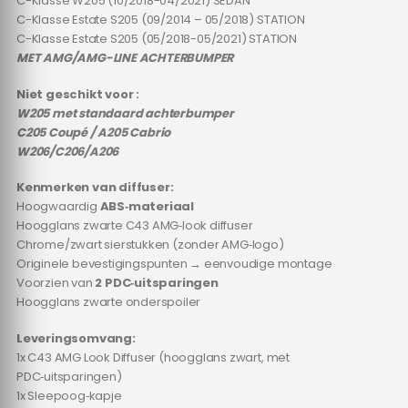
C-Klasse W205 (10/2018-04/2021) SEDAN
C-Klasse Estate S205 (09/2014 – 05/2018) STATION
C-Klasse Estate S205 (05/2018-05/2021) STATION
MET AMG/AMG-LINE ACHTERBUMPER
Niet geschikt voor :
W205 met standaard achterbumper
C205 Coupé / A205 Cabrio
W206/C206/A206
Kenmerken van diffuser:
Hoogwaardig
ABS‑materiaal
Hoogglans zwarte C43 AMG‑look diffuser
Chrome/zwart sierstukken (zonder AMG‑logo)
Originele bevestigingspunten → eenvoudige montage
Voorzien van
2 PDC‑uitsparingen
Hoogglans zwarte onderspoiler
Leveringsomvang:
1x C43 AMG Look Diffuser (hoogglans zwart, met
PDC‑uitsparingen)
1x Sleepoog‑kapje