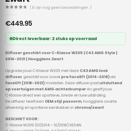
( Er zijn nog geen beoordelingen. )
0
out of 5
€
449.95
Direct leverbaar: 2 stuks op voorraad
Diffuser geschikt voor C-Klasse W205 | C43 AMG Style |
2014-2021 | Hoogglans Zwart
Upgrade jouw C‑Klasse W205 met deze
C43 AMG‑look
diffuser
, geschikt voor zowel
pre‑facelift (2014–2018)
als
facelift (2018–2021)
modellen. Deze diffuser past
uitsluitend
op voertuigen met AMG‑achterbumper
en geeft jouw
C‑Klasse direct een sportieve, brede en luxe uitstraling.
De diffuser heeft een
OEM‑stijl pasvorm
, hoogglans zwarte
afwerking en sportieve sierstukken in
chrome/zwart
.
GESCHIKT VOOR :
C-Klasse W205 (01/2014 – 10/2018) SEDAN