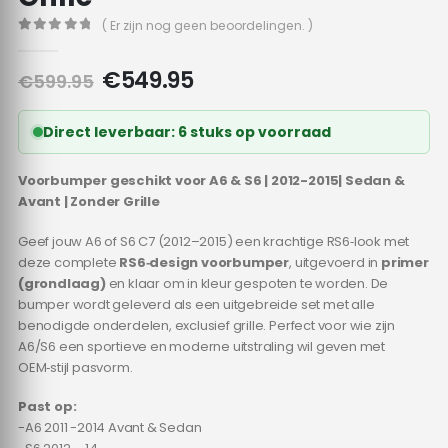
( Er zijn nog geen beoordelingen. )
0
out of 5
Oorspronkelijke
Huidige
€
549.95
€
599.95
prijs
prijs
was:
is:
Direct leverbaar: 6 stuks op voorraad
€599.95.
€549.95.
Voorbumper geschikt voor A6 & S6 | 2012-2015| Sedan &
Avant | Zonder Grille
Geef jouw A6 of S6 C7 (2012–2015) een krachtige RS6‑look met
deze complete
RS6‑design voorbumper
, uitgevoerd in
primer
(grondlaag)
en klaar om in kleur gespoten te worden. De
bumper wordt geleverd als een uitgebreide set met alle
benodigde onderdelen, exclusief grille. Perfect voor wie zijn
A6/S6 een sportieve en moderne uitstraling wil geven met
OEM‑stijl pasvorm.
Past op:
-A6 2011 -2014 Avant & Sedan