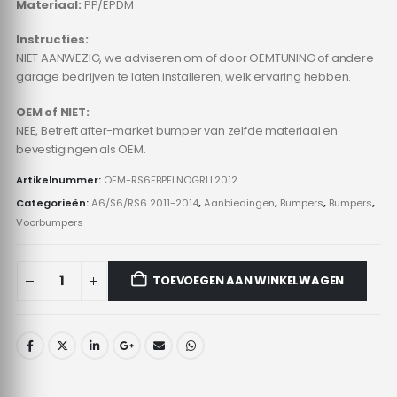
Materiaal:
PP/EPDM
Instructies:
NIET AANWEZIG, we adviseren om of door OEMTUNING of andere
garage bedrijven te laten installeren, welk ervaring hebben.
OEM of NIET:
NEE, Betreft after-market bumper van zelfde materiaal en
bevestigingen als OEM.
Artikelnummer:
OEM-RS6FBPFLNOGRLL2012
Categorieën:
A6/S6/RS6 2011-2014
,
Aanbiedingen
,
Bumpers
,
Bumpers
,
Voorbumpers
TOEVOEGEN AAN WINKELWAGEN