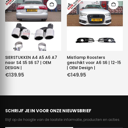
SIERSTUKKEN A4 A5 A6 A7
Mistlamp Roosters
naar S4 S5 S6 S7 | OEM
geschikt voor A6 S6 | 12-15
DESIGN |
| OEM Design |
€
139.95
€
149.95
e
e
5.
SCHRIJF JE IN VOOR ONZE NIEUWSBRIEF
Blijf op de hoogte van de laatste informatie, producten en acties.