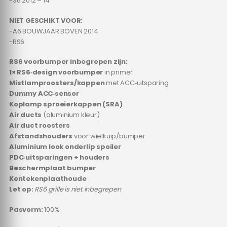
-S6 2012 – 14
NIET GESCHIKT VOOR:
-A6 BOUWJAAR BOVEN 2014
-RS6
RS6 voorbumper inbegrepen zijn:
1× RS6‑design voorbumper
in primer
Mistlamproosters/kappen
met ACC‑uitsparing
Dummy ACC‑sensor
Koplamp sproeierkappen (SRA)
Air ducts
(aluminium kleur)
Air duct roosters
Afstandshouders
voor wielkuip/bumper
Aluminium look onderlip spoiler
PDC‑uitsparingen + houders
Beschermplaat bumper
Kentekenplaathoude
Let op:
RS6 grille is niet inbegrepen
Pasvorm:
100%