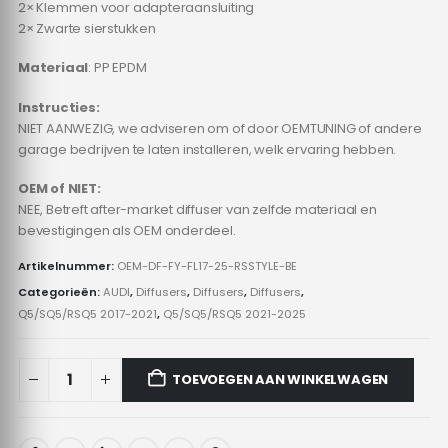
2× Klemmen voor adapteraansluiting
2× Zwarte sierstukken
Materiaal
: PP EPDM
Instructies:
NIET AANWEZIG, we adviseren om of door OEMTUNING of andere
garage bedrijven te laten installeren, welk ervaring hebben.
OEM of NIET:
NEE, Betreft after-market diffuser van zelfde materiaal en
bevestigingen als OEM onderdeel.
Artikelnummer:
OEM-DF-FY-FL17-25-RSSTYLE-BE
Categorieën:
AUDI
,
Diffusers
,
Diffusers
,
Diffusers
,
Q5/SQ5/RSQ5 2017-2021
,
Q5/SQ5/RSQ5 2021-2025
TOEVOEGEN AAN WINKELWAGEN