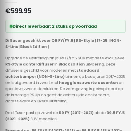
€
599.95
Direct leverbaar: 2 stuks op voorraad
Diffuser geschikt voor Q5 FY/FY.5 | RS-Style | 17-25 | NON-
S-Line| Black Edition |
Upgrade de uitstraling van jouw FY/FY.5 SUV met deze exclusieve
RS‑Style achterdiffuser
in
Black Edition
uitvoering. Deze
diffuser is geschikt voor modellen met
standaard
achterbumper (NON-S-Line)
binnen de bouwjaren 2017–2025
en is uitgevoerd in zwart met
hoogglans zwarte accenten
en
sportieve zwarte sierstukken. De vormgeving is geïnspireerd op
de krachtige RS‑lijn en geeft de achterzijde een bredere,
agressievere en luxere uitstraling.
De diffuser past op zowel de
B9 FY (2017–2021)
als de
B9.5 FY.5
(2021–2025)
SUV‑modellen.
Passend op: B9 FY (SUV 2017-2021) en B9.5 FY.5 (SUV 2021-