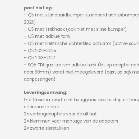
past niet op:
– Q5 met standaardbumper standaard achterbumper
2025)
– Q5 met Trekhaak (ook niet met s line bumper)
– Q5 met adblue tank
– Q5 met Elektrische achterklep actuator (active sou
– Q5 2021-2025
– Q5 2013-2017
– SQ5 TDI quattro ivm adblue tank (let op adapter nod
naar 50mm) wordt niet meegeleverd (past op sq5 me
aanpassingen)
Leveringsomvang:
1× diffuser in zwart met hoogglans zwarte strip en hoo
onderaanzetstuk
2× verlengadapters voor de uitlaat
2× klemmen voor montage van de adapters
2× zwarte sierstukken