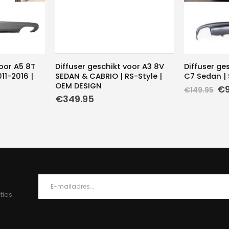
voor A5 8T
Diffuser geschikt voor A3 8V
Diffuser ge
11-2016 |
SEDAN & CABRIO | RS-Style |
C7 Sedan | 
OEM DESIGN
Oo
€
€
149.95
pri
€
349.95
wa
€1
ties.