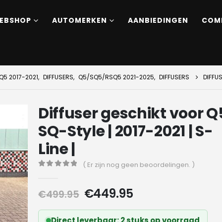
EBSHOP
AUTOMERKEN
AANBIEDINGEN
COM
5 2017-2021
,
DIFFUSERS
,
Q5/SQ5/RSQ5 2021-2025
,
DIFFUSERS
DIFFUS
Diffuser geschikt voor Q5
SQ-Style | 2017-2021 | S-
Line |
( Er zijn nog geen beoordelingen. )
0
out of 5
Oorspronkelijke
Huidige
€
449.95
€
499.95
prijs
prijs
was:
is:
Direct leverbaar: 2 stuks op voorraad