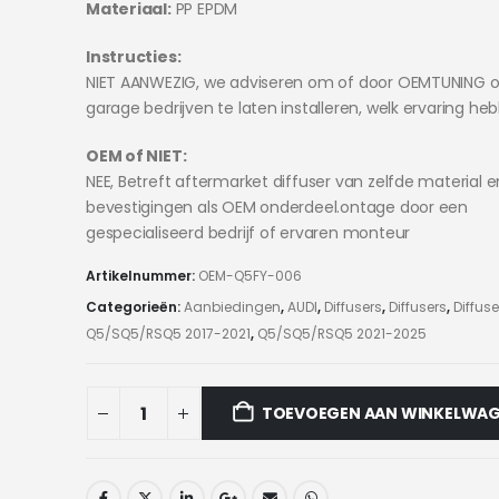
Materiaal:
PP EPDM
Instructies:
NIET AANWEZIG, we adviseren om of door OEMTUNING o
garage bedrijven te laten installeren, welk ervaring he
OEM of NIET:
NEE, Betreft aftermarket diffuser van zelfde material e
bevestigingen als OEM onderdeel.ontage door een
gespecialiseerd bedrijf of ervaren monteur
Artikelnummer:
OEM-Q5FY-006
Categorieën:
Aanbiedingen
,
AUDI
,
Diffusers
,
Diffusers
,
Diffuse
Q5/SQ5/RSQ5 2017-2021
,
Q5/SQ5/RSQ5 2021-2025
TOEVOEGEN AAN WINKELWA