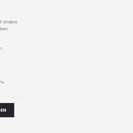
f andere
bben.
n
rs
,
GEN