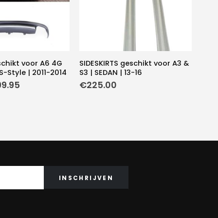
schikt voor A6 4G
SIDESKIRTS geschikt voor A3 &
S-Style | 2011-2014
S3 | SEDAN | 13-16
rspronkelijke
Huidige
99.95
€
225.00
js
prijs
s:
is:
49.95.
€99.95.