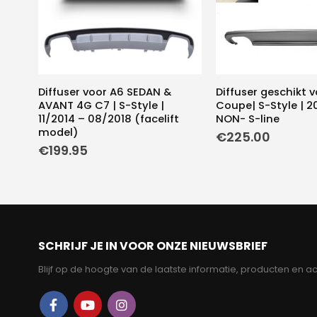
Diffuser voor A6 SEDAN &
Diffuser geschikt 
AVANT 4G C7 | S-Style |
Coupe| S-Style | 20
11/2014 – 08/2018 (facelift
NON- S-line
model)
€
225.00
€
199.95
SCHRIJF JE IN VOOR ONZE NIEUWSBRIEF
Blijf op de hoogte van de laatste informatie, producten en ac