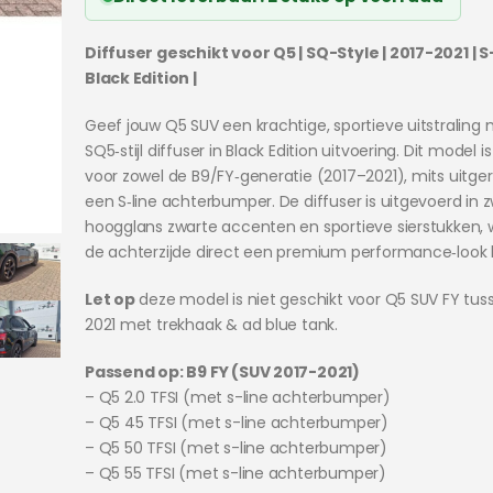
€499.95.
€449.95.
Diffuser geschikt voor Q5 | SQ-Style | 2017-2021 | S-
Black Edition |
Geef jouw Q5 SUV een krachtige, sportieve uitstraling
SQ5‑stijl diffuser in Black Edition uitvoering. Dit model i
voor zowel de B9/FY‑generatie (2017–2021), mits uitge
een S‑line achterbumper. De diffuser is uitgevoerd in 
hoogglans zwarte accenten en sportieve sierstukken,
de achterzijde direct een premium performance‑look kr
Let op
deze model is niet geschikt voor Q5 SUV FY tus
2021 met trekhaak & ad blue tank.
Passend op: B9 FY (SUV 2017-2021)
– Q5 2.0 TFSI (met s-line achterbumper)
– Q5 45 TFSI (met s-line achterbumper)
– Q5 50 TFSI (met s-line achterbumper)
– Q5 55 TFSI (met s-line achterbumper)