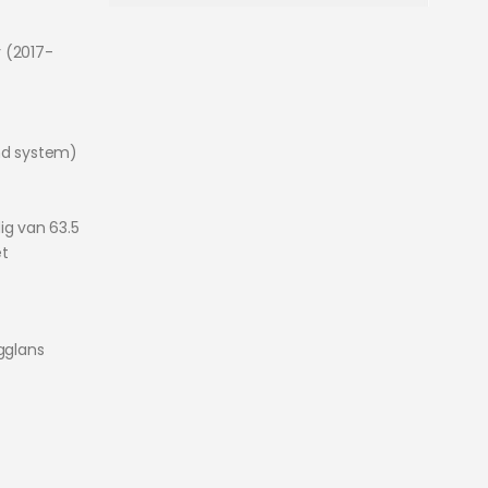
 (2017-
nd system)
ig van 63.5
t
gglans