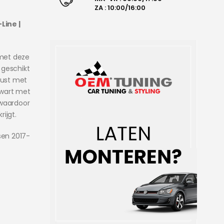
ZA : 10:00/16:00
Line |
 met deze
s geschikt
rust met
zwart met
 waardoor
ijgt.
sen 2017-