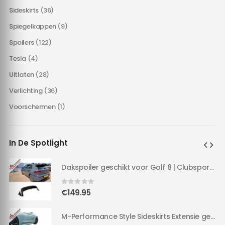
Sideskirts
(36)
Spiegelkappen
(9)
Spoilers
(122)
Tesla
(4)
Uitlaten
(28)
Verlichting
(36)
Voorschermen
(1)
In De Spotlight
Dakspoiler geschikt voor Golf 8 | Clubsport LOOK | 20-24 | Hoogglans Zwart |
Dakspoiler geschikt voor Golf 8 | Clubsport LOOK | 20-24 | Hoogglans Zwart |
0
out of 5
€
149.95
M-Performance Style Sideskirts Extensie geschikt voor F30/F31 | 3 serie | M-TECH Hoogglans zwart |
M-Performance Style Sideskirts Extensie geschikt voor F30/F31 | 3 serie | M-TECH Hoogglans zwart |