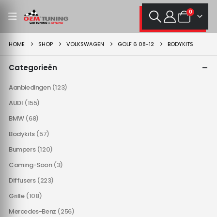
0
HOME
SHOP
VOLKSWAGEN
GOLF 6 08-12
BODYKITS
Categorieën
Aanbiedingen
(123)
AUDI
(155)
BMW
(68)
Bodykits
(57)
Bumpers
(120)
Coming-Soon
(3)
Diffusers
(223)
Grille
(108)
Mercedes-Benz
(256)