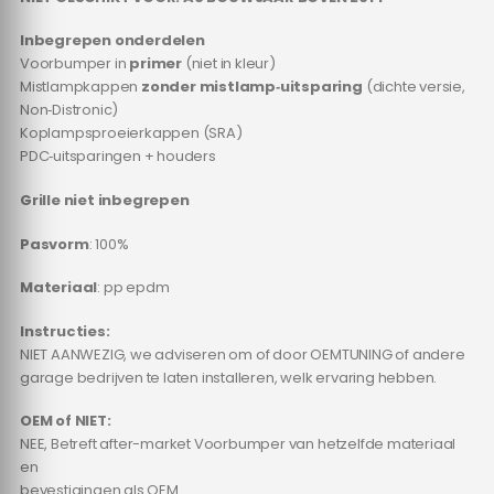
Inbegrepen onderdelen
Voorbumper in
primer
(niet in kleur)
Mistlampkappen
zonder mistlamp‑uitsparing
(dichte versie,
Non‑Distronic)
Koplampsproeierkappen (SRA)
PDC‑uitsparingen + houders
Grille niet inbegrepen
Pasvorm
: 100%
Materiaal
: pp epdm
Instructies:
NIET AANWEZIG, we adviseren om of door OEMTUNING of andere
garage bedrijven te laten installeren, welk ervaring hebben.
OEM of NIET:
NEE, Betreft after-market Voorbumper van hetzelfde materiaal
en
bevestigingen als OEM.