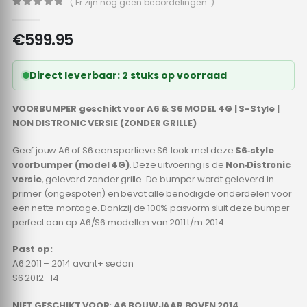
( Er zijn nog geen beoordelingen. )
0
out of 5
€
599.95
Direct leverbaar: 2 stuks op voorraad
VOORBUMPER geschikt voor A6 & S6 MODEL 4G | S-Style |
NON DISTRONIC VERSIE (ZONDER GRILLE)
Geef jouw A6 of S6 een sportieve S6‑look met deze
S6‑style
voorbumper (model 4G)
. Deze uitvoering is de
Non‑Distronic
versie
, geleverd zonder grille. De bumper wordt geleverd in
primer (ongespoten) en bevat alle benodigde onderdelen voor
een nette montage. Dankzij de 100% pasvorm sluit deze bumper
perfect aan op A6/S6 modellen van 2011 t/m 2014.
Past op:
A6 2011 – 2014 avant+ sedan
S6 2012 -14
NIET GESCHIKT VOOR: A6 BOUWJAAR BOVEN 2014